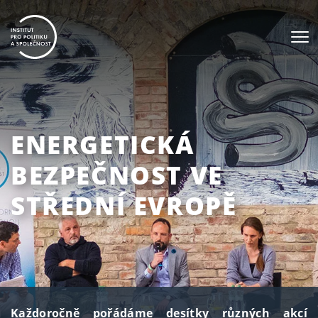
ENERGETICKÁ
BEZPEČNOST VE
STŘEDNÍ EVROPĚ
Každoročně pořádáme desítky různých akcí