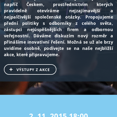
napříč Českem, prostřednictvím kterých
pravidelně otevíráme nejzajímavější a
nejpalčivější společenské otázky. Propojujeme
přední politiky s odborníky z celého světa,
zástupci nejúspěšnějších firem a odbornou
veřejnostní. Dáváme diskuzím nový rozměr a
přinášíme inovativní řešení. Možná se už ale brzy
uvidíme osobně, podívejte se na naše nejbližší
akce, které připravujeme.
VÝSTUPY Z AKCE
2. 11. 2015
18:00