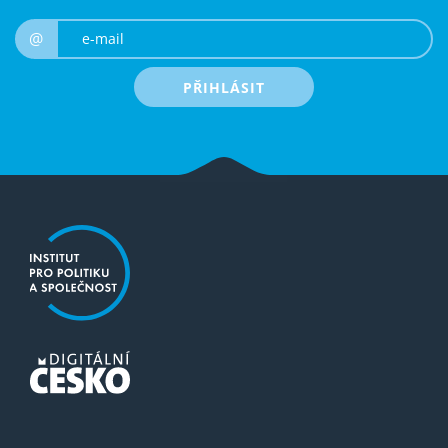
e-mail
@
PŘIHLÁSIT