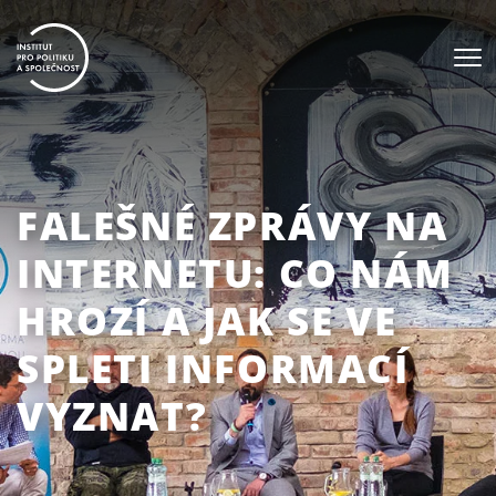
FALEŠNÉ ZPRÁVY NA
INTERNETU: CO NÁM
HROZÍ A JAK SE VE
SPLETI INFORMACÍ
VYZNAT?