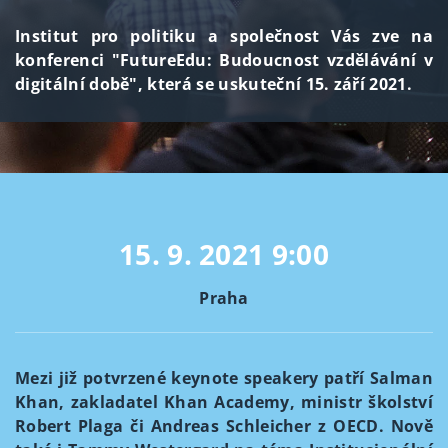
Institut pro politiku a společnost Vás zve na
konferenci "FutureEdu: Budoucnost vzdělávání v
digitální době", která se uskuteční 15. září 2021.
15. 9. 2021
9:00
Praha
Mezi již potvrzené keynote speakery patří Salman
Khan, zakladatel Khan Academy, ministr školství
Robert Plaga či Andreas Schleicher z OECD. Nově