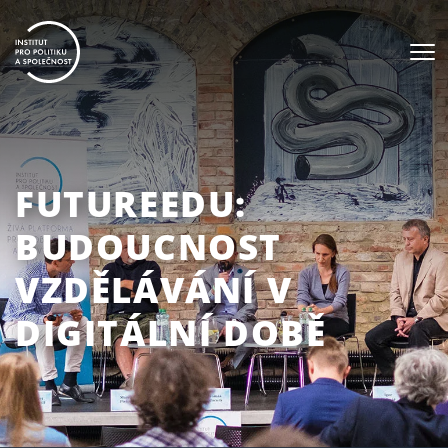
FUTUREEDU:
BUDOUCNOST
VZDĚLÁVÁNÍ V
DIGITÁLNÍ DOBĚ