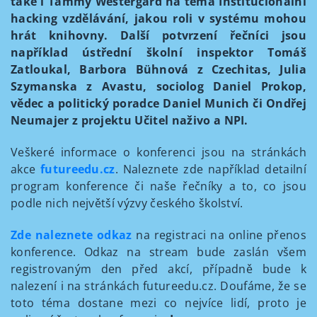
také i Tammy Westergard na téma Institucionální
hacking vzdělávání, jakou roli v systému mohou
hrát knihovny. Další potvrzení řečníci jsou
například ústřední školní inspektor Tomáš
Zatloukal, Barbora Bühnová z Czechitas, Julia
Szymanska z Avastu, sociolog Daniel Prokop,
vědec a politický poradce Daniel Munich či Ondřej
Neumajer z projektu Učitel naživo a NPI.
Veškeré informace o konferenci jsou na stránkách
akce
futureedu.cz
. Naleznete zde například detailní
program konference či naše řečníky a to, co jsou
podle nich největší výzvy českého školství.
Zde
naleznete odkaz
na registraci na online přenos
konference. Odkaz na stream bude zaslán všem
registrovaným den před akcí, případně bude k
nalezení i na stránkách futureedu.cz. Doufáme, že se
toto téma dostane mezi co nejvíce lidí, proto je