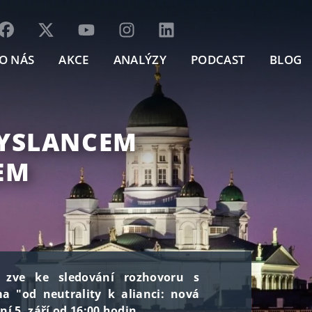
O NÁS
AKCE
ANALÝZY
PODCAST
BLOG
VYSLANCEM
EM
s zve ke sledování rozhovoru s
 "od neutrality k alianci: nová
ní 5. září od 16:00 hodin.