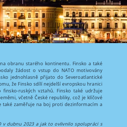
na obranu starého kontinentu. Finsko a také
u podaly žádost o vstup do NATO motivovány
ko jednohlasně přijato do Severoatlantické
omu, že Finsko sdílí nejdelší evropskou hranici
finsko-ruských vztahů. Finsko také udržuje
zeměmi, včetně České republiky, což je klíčové
se také zaměřuje na boj proti dezinformacím a
 v dubnu 2023 a jak to ovlivnilo spolupráci s