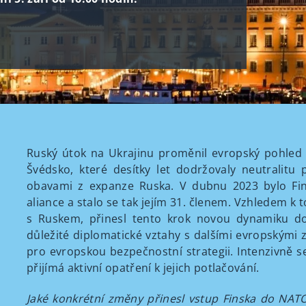
Ruský útok na Ukrajinu proměnil evropský pohled 
Švédsko, které desítky let dodržovaly neutralit
obavami z expanze Ruska. V dubnu 2023 bylo Fins
aliance a stalo se tak jejím 31. členem. Vzhledem k t
s Ruskem, přinesl tento krok novou dynamiku do 
důležité diplomatické vztahy s dalšími evropskými 
pro evropskou bezpečnostní strategii. Intenzivně 
přijímá aktivní opatření k jejich potlačování.
Jaké konkrétní změny přinesl vstup Finska do NATO