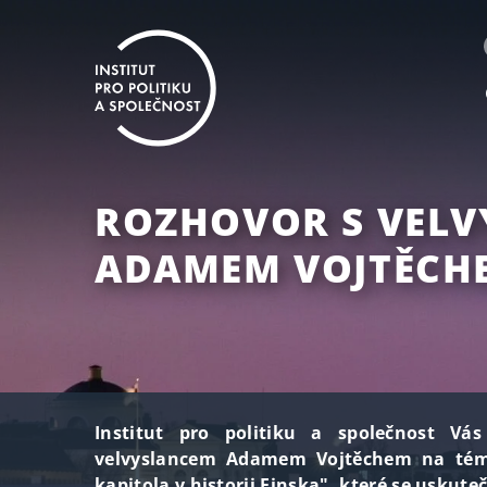
ROZHOVOR S VEL
ADAMEM VOJTĚCH
Institut pro politiku a společnost Vá
velvyslancem Adamem Vojtěchem na téma
kapitola v historii Finska", které se uskuteč