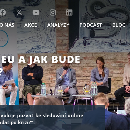
O NÁS
AKCE
ANALÝZY
PODCAST
BLOG
 EU A JAK BUDE
?
dovoluje pozvat ke sledování online
dat po krizi?".