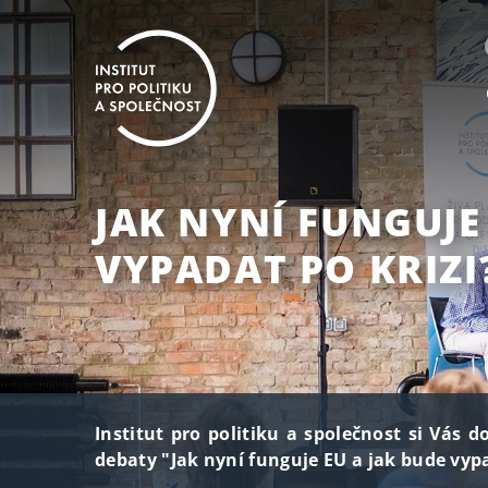
JAK NYNÍ FUNGUJE
VYPADAT PO KRIZI
Institut pro politiku a společnost si Vás 
debaty "Jak nyní funguje EU a jak bude vypa