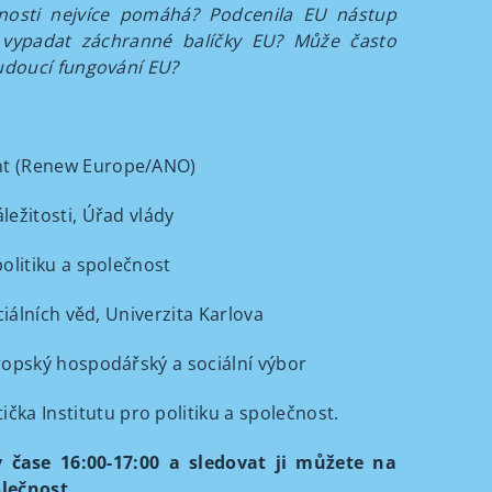
osti nejvíce pomáhá? Podcenila EU nástup
u vypadat záchranné balíčky EU? Může často
budoucí fungování EU?
ent (Renew Europe/ANO)
ležitosti, Úřad vlády
politiku a společnost
ciálních věd, Univerzita Karlova
vropský hospodářský a sociální výbor
tička Institutu pro politiku a společnost.
 čase 16:00-17:00 a sledovat ji můžete na
olečnost.