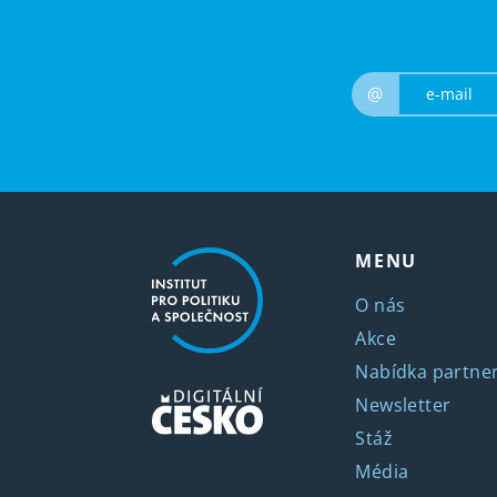
@
MENU
O nás
Akce
Nabídka partner
Newsletter
Stáž
Média