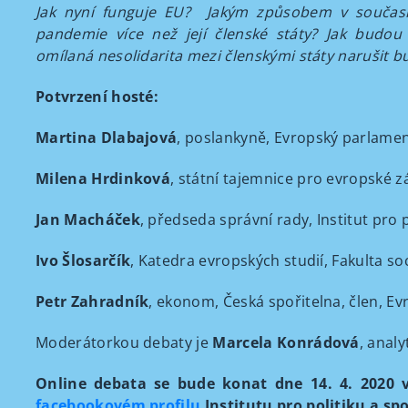
Jak nyní funguje EU? Jakým způsobem v současn
pandemie více než její členské státy? Jak budo
omílaná nesolidarita mezi členskými státy narušit 
Potvrzení hosté:
Martina Dlabajová
, poslankyně, Evropský parlam
Milena Hrdinková
, státní tajemnice pro evropské zá
Jan Macháček
, předseda správní rady, Institut pro 
Ivo Šlosarčík
, Katedra evropských studií, Fakulta so
Petr Zahradník
, ekonom, Česká spořitelna, člen, E
Moderátorkou debaty je
Marcela Konrádová
, analy
Online debata se bude konat dne 14. 4. 2020 v
facebookovém profilu
Institutu pro politiku a sp