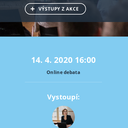
VÝSTUPY Z AKCE
14. 4. 2020
16:00
Online debata
Vystoupí: