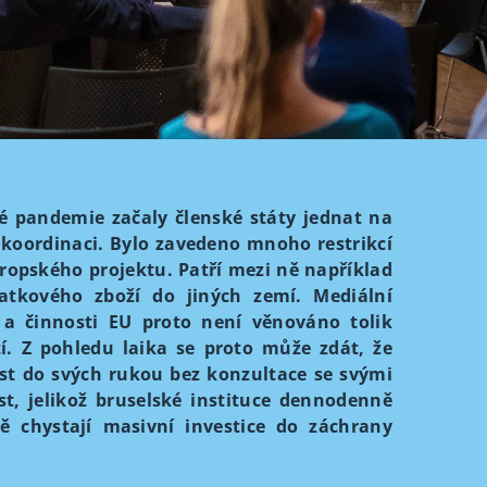
é pandemie začaly členské státy jednat na
 koordinaci. Bylo zavedeno mnoho restrikcí
ropského projektu. Patří mezi ně například
tkového zboží do jiných zemí. Mediální
a činnosti EU proto není věnováno tolik
í. Z pohledu laika se proto může zdát, že
ost do svých rukou bez konzultace se svými
, jelikož bruselské instituce dennodenně
ě chystají masivní investice do záchrany