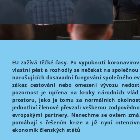
EU zažívá těžké časy. Po vypuknutí koronavirov
vlastní pěst a rozhodly se nečekat na společnou
narušujících dosavadní fungování společného ev
zákaz cestování nebo omezení vývozu nedosta
pozornost je upřena na kroky národních vlád 
prostoru, jako je tomu za normálních okolnost
jednotliví členové převzali veškerou zodpovědn
evropskými partnery. Nenechme se ovšem zmást
pomáhají s řešením krize a již nyní intenzivn
ekonomik členských států