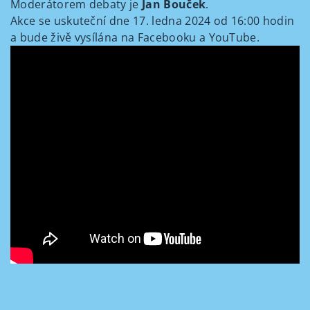
Moderátorem debaty je
Jan Bouček
.
Akce se uskuteční dne 17. ledna 2024 od 16:00 hodin
a bude živě vysílána na Facebooku a YouTube.