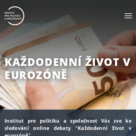
KAŽDODENNÍ ŽIVOT V
EUROZÓNĚ
Institut pro politiku a společnost Vás zve ke
sledování online debaty "Každodenní život v
eurozóně".