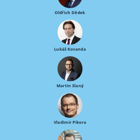
Oldřich Dědek
Lukáš Kovanda
Martin Slaný
Vladimír Pikora