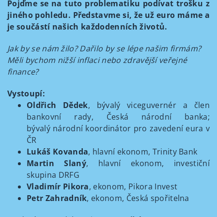
Pojďme se na tuto problematiku podívat trošku z
jiného pohledu. Představme si, že už euro máme a
je součástí našich každodenních životů.
Jak by se nám žilo? Dařilo by se lépe našim firmám?
Měli bychom nižší inflaci nebo zdravější veřejné
finance?
Vystoupí:
Oldřich Dědek
, bývalý viceguvernér a člen
bankovní rady, Česká národní banka;
bývalý národní koordinátor pro zavedení eura v
ČR
Lukáš Kovanda
, hlavní ekonom, Trinity Bank
Martin Slaný
, hlavní ekonom, investiční
skupina DRFG
Vladimír Pikora
, ekonom, Pikora Invest
Petr Zahradník
, ekonom, Česká spořitelna