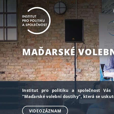
MAĎARSKÉ VOLEBN
Institut pro politiku a společnost Vás
"Maďarské volební dostihy", která se uskut
VIDEOZÁZNAM