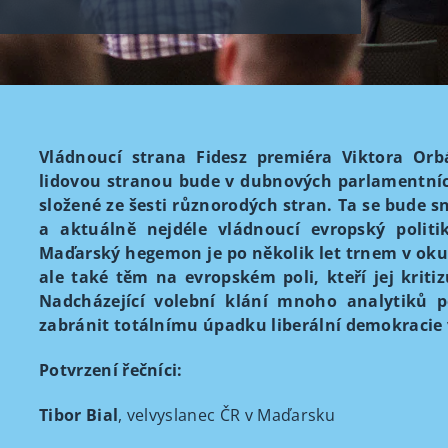
Vládnoucí strana Fidesz premiéra Viktora Orb
lidovou stranou bude v dubnových parlamentních
složené ze šesti různorodých stran. Ta se bude 
a aktuálně nejdéle vládnoucí evropský politi
Maďarský hegemon je po několik let trnem v o
ale také těm na evropském poli, kteří jej kriti
Nadcházející volební klání mnoho analytiků p
zabránit totálnímu úpadku liberální demokracie
Potvrzení řečníci:
Tibor Bial
, velvyslanec ČR v Maďarsku