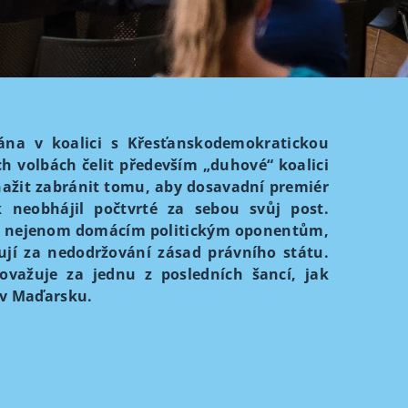
ána v koalici s Křesťanskodemokratickou
 volbách čelit především „duhové“ koalici
snažit zabránit tomu, aby dosavadní premiér
k neobhájil počtvrté za sebou svůj post.
ku nejenom domácím politickým oponentům,
zují za nedodržování zásad právního státu.
ovažuje za jednu z posledních šancí, jak
 v Maďarsku.