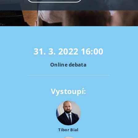
31. 3. 2022
16:00
Online debata
Vystoupí:
Tibor Bial