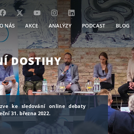
O NÁS
AKCE
ANALÝZY
PODCAST
BLOG
Í DOSTIHY
 zve ke sledování online debaty
eční 31. března 2022.