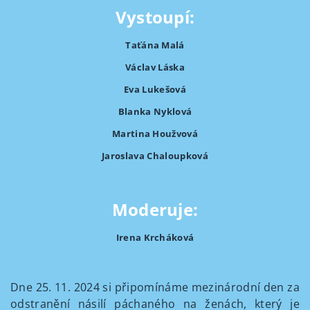
Vystoupí:
Taťána Malá
Václav Láska
Eva Lukešová
Blanka Nyklová
Martina Houžvová
Jaroslava Chaloupková
Moderuje:
Irena Krcháková
Dne 25. 11. 2024 si připomínáme mezinárodní den za
odstranění násilí páchaného na ženách, který je