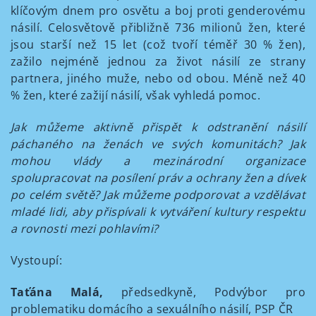
klíčovým dnem pro osvětu a boj proti genderovému
násilí. Celosvětově přibližně 736 milionů žen, které
jsou starší než 15 let (což tvoří téměř 30 % žen),
zažilo nejméně jednou za život násilí ze strany
partnera, jiného muže, nebo od obou. Méně než 40
% žen, které zažijí násilí, však vyhledá pomoc.
Jak můžeme aktivně přispět k odstranění násilí
páchaného na ženách ve svých komunitách? Jak
mohou vlády a mezinárodní organizace
spolupracovat na posílení práv a ochrany žen a dívek
po celém světě? Jak můžeme podporovat a vzdělávat
mladé lidi, aby přispívali k vytváření kultury respektu
a rovnosti mezi pohlavími?
Vystoupí:
Taťána Malá,
předsedkyně, Podvýbor pro
problematiku domácího a sexuálního násilí, PSP ČR