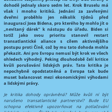
dohodě jednaly skoro sedm let. Krok Bruselu má
však i mnoho kritiků. Jednání za zavřenými
dveřmi proběhlo jen několik týdnů před
inaugurací Joea Bidena, pro kterého by mohlo jít o
„nevítaný dárek“ k nástupu do úřadu. Biden si
totiž jako svou prioritu stanovil restart
transatlantické aliance s cílem aktivnějšího
postupu proti Číně, což by mu tato dohoda mohla
překazit. Ani pro Evropu nemusí být krok ve všech
ohledech výhodný. Peking dlouhodobě čelí kritice
kvůli porušování lidských práv. Tato kritika je
nepochybně opodstatněná a Evropa tak bude
muset balancovat mezi ekonomickými výhodami
a lidskými právy.
Je kritika dohody oprávněná? Může kvůli ní být
narušeno transatlantické partnerství? Bude EU
schopna efektivně upozorňovat na potlačování