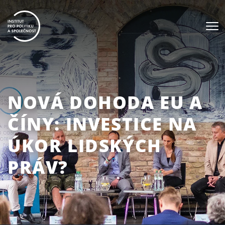
NOVÁ DOHODA EU A
ČÍNY: INVESTICE NA
ÚKOR LIDSKÝCH
PRÁV?