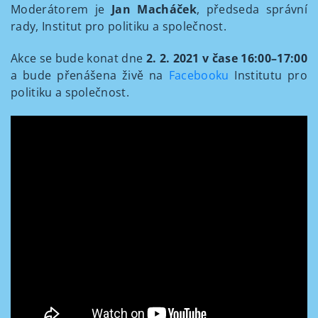
Moderátorem je
Jan Macháček
, předseda správní
rady, Institut pro politiku a společnost.
Akce se bude konat dne
2. 2. 2021 v čase 16:00–17:00
a bude přenášena živě na
Facebooku
Institutu pro
politiku a společnost.