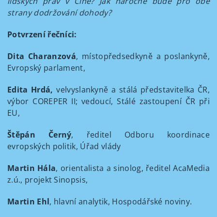
lidských práv v Číně? Jak náročné bude pro obě
strany dodržování dohody?
Potvrzení řečníci:
Dita Charanzová
, místopředsedkyně a poslankyně,
Evropský parlament,
Edita Hrdá,
velvyslankyně a stálá představitelka ČR,
výbor COREPER II; vedoucí, Stálé zastoupení ČR při
EU,
Štěpán Černý
, ředitel Odboru koordinace
evropských politik, Úřad vlády
Martin Hála
, orientalista a sinolog, ředitel AcaMedia
z.ú., projekt Sinopsis,
Martin Ehl
, hlavní analytik, Hospodářské noviny.