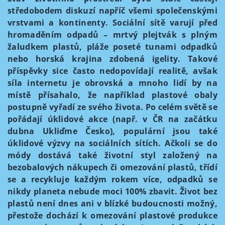
středobodem diskuzí napříč všemi společenskými
vrstvami a kontinenty. Sociální sítě varují před
hromaděním odpadů – mrtvý plejtvák s plným
žaludkem plastů, pláže poseté tunami odpadků
nebo horská krajina zdobená igelity. Takové
příspěvky sice často nedopovídají realitě, avšak
síla internetu je obrovská a mnoho lidí by na
místě přísahalo, že například plastové obaly
postupně vyřadí ze svého života. Po celém světě se
pořádají úklidové akce (např. v ČR na začátku
dubna Ukliďme Česko), populární jsou také
úklidové výzvy na sociálních sítích. Ačkoli se do
módy dostává také životní styl založený na
bezobalových nákupech či omezování plastů, třídí
se a recykluje každým rokem více, odpadků se
nikdy planeta nebude moci 100% zbavit. Život bez
plastů není dnes ani v blízké budoucnosti možný,
přestože dochází k omezování plastové produkce