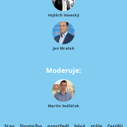
Vojtěch Vosecký
Jan Mraček
Moderuje:
Martin Sedláček
Stav životního prostředí bývá stále častěji