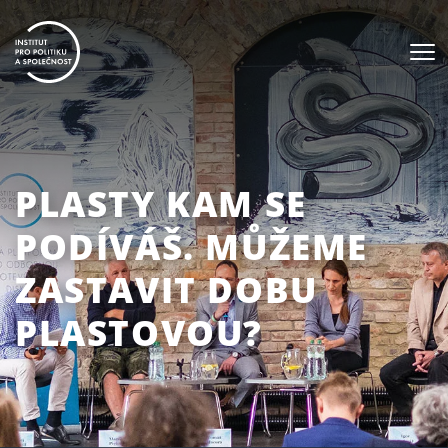
PLASTY KAM SE
PODÍVÁŠ. MŮŽEME
ZASTAVIT DOBU
PLASTOVOU?