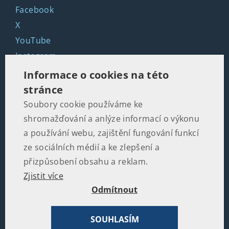
Facebook
X
YouTube
Instagram
LinkedIn
Informace o cookies na této
stránce
Soubory cookie používáme ke
KONTAKTY
shromažďování a anlýze informací o výkonu
Martinská 2, 110 00 Praha 1
a používání webu, zajištění fungování funkcí
ze sociálních médií a ke zlepšení a
+420 602 502 674
přizpůsobení obsahu a reklam.
Zjistit více
office@politikaspolecnost.cz
Odmítnout
SOUHLASÍM
© 2026
Institut pro politiku a společnost