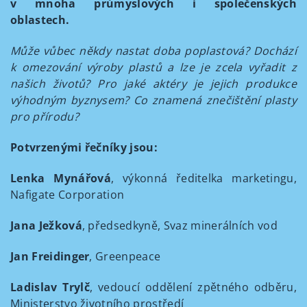
v mnoha průmyslových i společenských
oblastech.
Může vůbec někdy nastat doba poplastová? Dochází
k omezování výroby plastů a lze je zcela vyřadit z
našich životů? Pro jaké aktéry je jejich produkce
výhodným byznysem? Co znamená znečištění plasty
pro přírodu?
Potvrzenými řečníky jsou:
Lenka Mynářová
, výkonná ředitelka marketingu,
Nafigate Corporation
Jana Ježková
, předsedkyně, Svaz minerálních vod
Jan Freidinger
, Greenpeace
Ladislav Trylč
, vedoucí oddělení zpětného odběru,
Ministerstvo životního prostředí