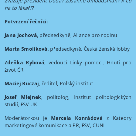
zvažuje prezident Duda? Zasáhne ombudsman? A co
na to lékaři?
Potvrzení řečníci:
Jana Jochová
, předsedkyně, Aliance pro rodinu
Marta Smolíková
, předsedkyně, Česká ženská lobby
Zdeňka Rybová
, vedoucí Linky pomoci, Hnutí pro
život ČR
Maciej Ruczaj
, ředitel, Polský institut
Josef Mlejnek
, politolog, Institut politologických
studií, FSV UK
Moderátorkou je
Marcela Konrádová
z Katedry
marketingové komunikace a PR, FSV, CUNI.