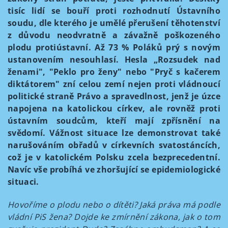
tisíc lidí se bouří proti rozhodnutí Ústavního
soudu, dle kterého je umělé přerušení těhotenství
z důvodu neodvratně a závažně poškozeného
plodu protiústavní. Až 73 % Poláků prý s novým
ustanovením nesouhlasí. Hesla „Rozsudek nad
ženami", "Peklo pro ženy" nebo "Pryč s kačerem
diktátorem" zní celou zemí nejen proti vládnoucí
politické straně Právo a spravedlnost, jenž je úzce
napojena na katolickou církev, ale rovněž proti
ústavním soudcům, kteří mají zpřísnění na
svědomí. Vážnost situace lze demonstrovat také
narušováním obřadů v církevních svatostáncích,
což je v katolickém Polsku zcela bezprecedentní.
Navíc vše probíhá ve zhoršující se epidemiologické
situaci.
Hovoříme o plodu nebo o dítěti? Jaká práva má podle
vládní PiS žena? Dojde ke zmírnění zákona, jak o tom