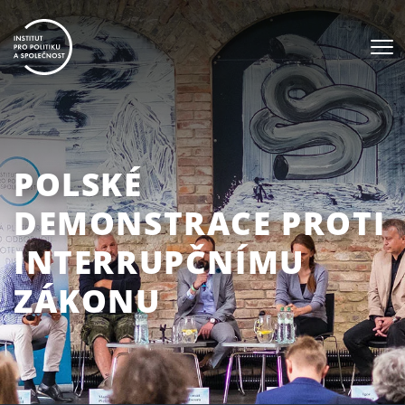
POLSKÉ
DEMONSTRACE PROTI
INTERRUPČNÍMU
ZÁKONU