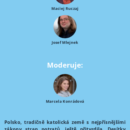
Maciej Ruczaj
Josef Mlejnek
Moderuje:
Marcela Konrádová
Polsko, tradičně katolická země s nejpřísnějšími
zákony stran potratů, ještě přitvrdila. Desítky