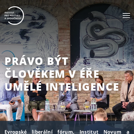
PRÁVO BÝT
ČLOVĚKEM V ÉŘE
UMĚLÉ INTELIGENCE
Evropské liberální fórum, Institut Novum a