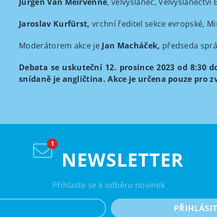
Jurgen Van Meirvenne
, velvyslanec, Velvyslanectví 
Jaroslav Kurfürst,
vrchní ředitel sekce evropské, Mi
Moderátorem akce je
Jan Macháček,
předseda správn
Debata se uskuteční 12. prosince 2023 od 8:30 
snídaně je angličtina. Akce je určena pouze pro z
NEWSLETTER
Přihlaste se k odběru novinek
e-mail
PŘIHLÁSI