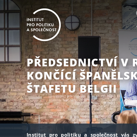
PŘEDSEDNICTVÍ V 
KONČÍCÍ ŠPANĚLS
ŠTAFETU BELGII
Institut pro politiku a společnost vás 