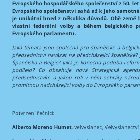
Evropského hospodářského společenství z 50. let m
Evropského společenství sahá až k jeho samotné
je unikátní hned z několika důvodů. Obě země
vlastní federální volby a během belgického p
Evropského parlamentu.
Jaká témata jsou společná pro španělské a belgick
předsednictví navázat na předcházející španělské
Španělska a Belgie? Jaká je konečná podoba reform
podílelo? Co obsahuje nová Strategická agend
předsednictvím a jakou roli v něm sehrály národn
promítnou nadcházející volby do Evropského parla
Potvrzení řečníci:
Alberto Moreno Humet
, velvyslanec, Velvyslanectv