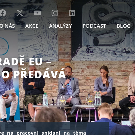
O NÁS
AKCE
ANALÝZY
PODCAST
BLOG
RADĚ EU –
KO PŘEDÁVÁ
zve na pracovní snídani na téma