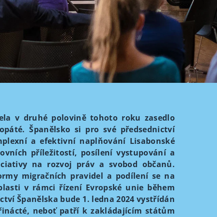
čela v druhé polovině tohoto roku zasedlo
popáté. Španělsko si pro své předsednictví
mplexní a efektivní naplňování Lisabonské
ních příležitostí, posílení vystupování a
ciativy na rozvoj práv a svobod občanů.
ormy migračních pravidel a podílení se na
oblasti v rámci řízení Evropské unie během
ictví Španělska bude 1. ledna 2024 vystřídán
třinácté, neboť patří k zakládajícím státům