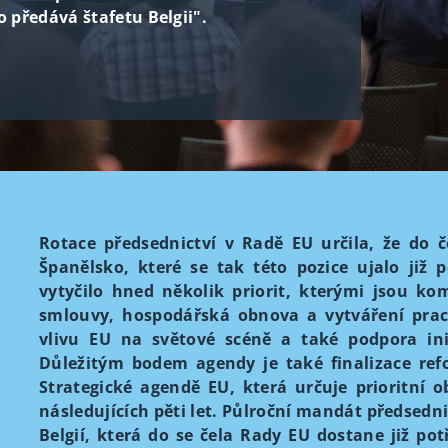
o předává štafetu Belgii".
Rotace předsednictví v Radě EU určila, že do 
Španělsko, které se tak této pozice ujalo již 
vytyčilo hned několik priorit, kterými jsou ko
smlouvy, hospodářská obnova a vytváření pracov
vlivu EU na světové scéně a také podpora ini
Důležitým bodem agendy je také finalizace ref
Strategické agendě EU, která určuje prioritní 
následujících pěti let. Půlroční mandát předsedn
Belgií, která do se čela Rady EU dostane již po