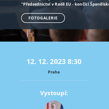
"Předsednictví v Radě EU - končící Španělsk
FOTOGALERIE
12. 12. 2023
8:30
Praha
Vystoupí: