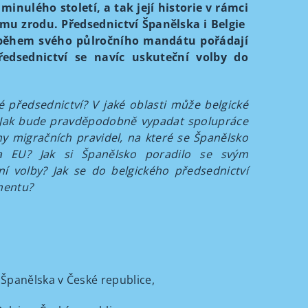
inulého století, a tak její historie v rámci
mu zrodu. Předsednictví Španělska i Belgie
 během svého půlročního mandátu pořádají
ředsednictví se navíc uskuteční volby do
é předsednictví? V jaké oblasti může belgické
? Jak bude pravděpodobně vypadat spolupráce
y migračních pravidel, na které se Španělsko
a EU? Jak si Španělsko poradilo se svým
í volby? Jak se do belgického předsednictví
mentu?
í Španělska v České republice,