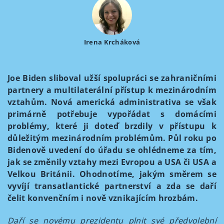
Irena Krcháková
Joe Biden sliboval užší spolupráci se zahraničními
partnery a multilaterální přístup k mezinárodním
vztahům. Nová americká administrativa se však
primárně potřebuje vypořádat s domácími
problémy, které ji doteď brzdily v přístupu k
důležitým mezinárodním problémům. Půl roku po
Bidenově uvedení do úřadu se ohlédneme za tím,
jak se změnily vztahy mezi Evropou a USA či USA a
Velkou Británii. Ohodnotíme, jakým směrem se
vyvíjí transatlantické partnerství a zda se daří
čelit konvenčním i nově vznikajícím hrozbám.
Daří se novému prezidentu plnit své předvolební