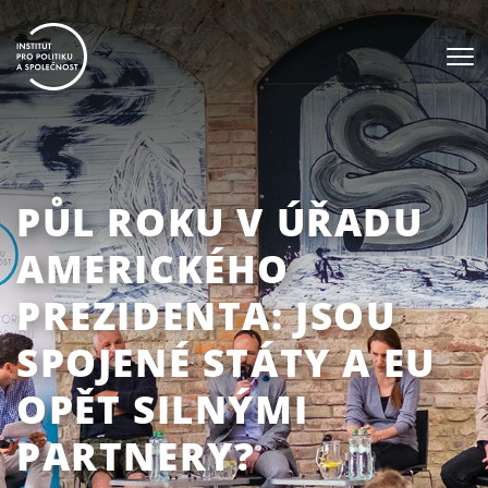
PŮL ROKU V ÚŘADU
AMERICKÉHO
PREZIDENTA: JSOU
SPOJENÉ STÁTY A EU
OPĚT SILNÝMI
PARTNERY?