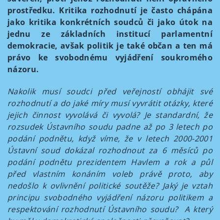
prostředku. Kritika rozhodnutí je často chápána
jako kritika konkrétních soudců či jako útok na
jednu ze základních institucí parlamentní
demokracie, avšak politik je také občan a ten má
právo ke svobodnému vyjádření soukromého
názoru.
Nakolik musí soudci před veřejností obhájit své
rozhodnutí a do jaké míry musí vyvrátit otázky, které
jejich činnost vyvolává či vyvolá? Je standardní, že
rozsudek Ústavního soudu padne až po 3 letech po
podání podnětu, když víme, že v letech 2000-2001
Ústavní soud dokázal rozhodnout za 6 měsíců po
podání podnětu prezidentem Havlem a rok a půl
před vlastním konáním voleb právě proto, aby
nedošlo k ovlivnění politické soutěže? Jaký je vztah
principu svobodného vyjádření názoru politikem a
respektování rozhodnutí Ústavního soudu? A který