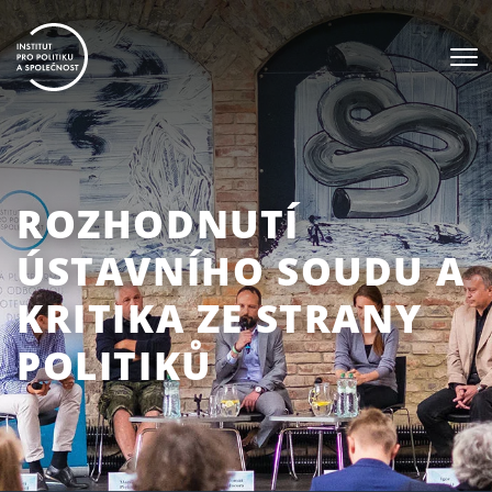
ROZHODNUTÍ
ÚSTAVNÍHO SOUDU A
KRITIKA ZE STRANY
POLITIKŮ