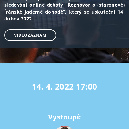
sledování online debaty “Rozhovor o (staronové)
Íránské jaderné dohodě”, který se uskuteční 14.
dubna 2022.
VIDEOZÁZNAM
14. 4. 2022
17:00
Vystoupí: