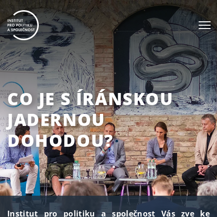
CO JE S ÍRÁNSKOU
JADERNOU
DOHODOU?
Institut pro politiku a společnost Vás zve ke