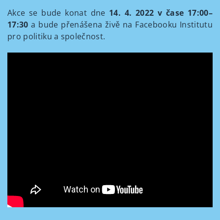
Akce se bude konat dne
14. 4. 2022
v čase 17:00–
17:30
a bude přenášena živě na Facebooku Institutu
pro politiku a společnost.