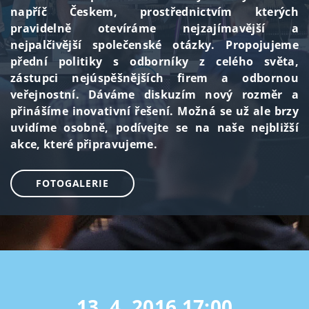
napříč Českem, prostřednictvím kterých
pravidelně otevíráme nejzajímavější a
nejpalčivější společenské otázky. Propojujeme
přední politiky s odborníky z celého světa,
zástupci nejúspěšnějších firem a odbornou
veřejnostní. Dáváme diskuzím nový rozměr a
přinášíme inovativní řešení. Možná se už ale brzy
uvidíme osobně, podívejte se na naše nejbližší
akce, které připravujeme.
FOTOGALERIE
13. 4. 2016
17:00