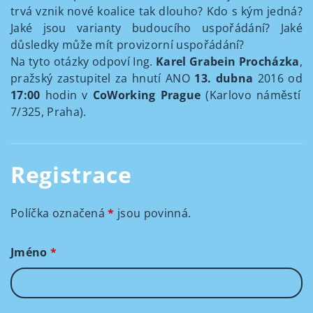
trvá vznik nové koalice tak dlouho? Kdo s kým jedná?
Jaké jsou varianty budoucího uspořádání? Jaké
důsledky může mít provizorní uspořádání?
Na tyto otázky odpoví Ing.
Karel Grabein Procházka
,
pražský zastupitel za hnutí ANO
13. dubna
2016 od
17:00
hodin v
CoWorking Prague
(Karlovo náměstí
7/325, Praha).
Registrace
Políčka označená
*
jsou povinná.
Jméno
*