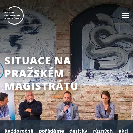
SITUACE NA
PRAŽSKÉM
MAGISTRÁTU
Každoročně pořádáme desítky různých akcí