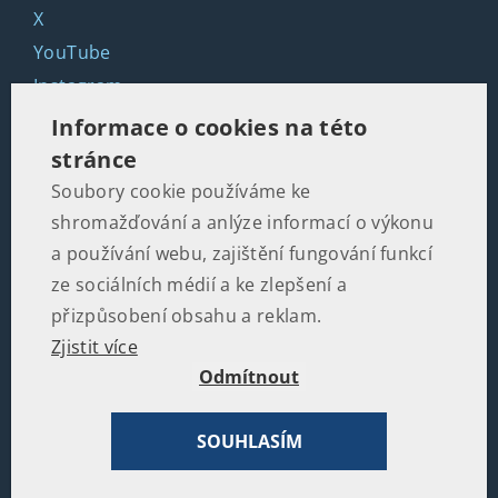
X
YouTube
Instagram
LinkedIn
Informace o cookies na této
stránce
Soubory cookie používáme ke
KONTAKTY
shromažďování a anlýze informací o výkonu
Martinská 2, 110 00 Praha 1
a používání webu, zajištění fungování funkcí
ze sociálních médií a ke zlepšení a
+420 602 502 674
přizpůsobení obsahu a reklam.
Zjistit více
office@politikaspolecnost.cz
Odmítnout
SOUHLASÍM
© 2026
Institut pro politiku a společnost