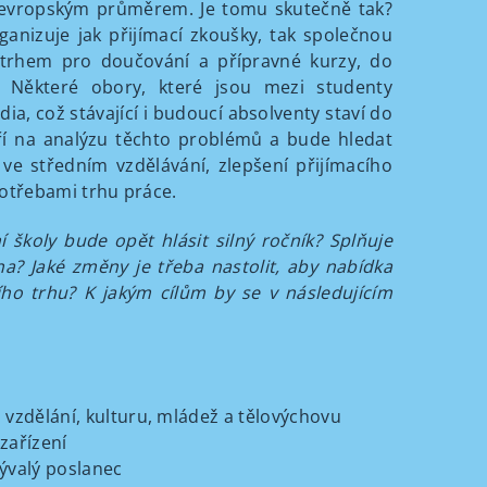
d evropským průměrem. Je tomu skutečně tak?
rganizuje jak přijímací zkoušky, tak společnou
m trhem pro doučování a přípravné kurzy, do
y. Některé obory, které jsou mezi studenty
a, což stávající i budoucí absolventy staví do
í na analýzu těchto problémů a bude hledat
 ve středním vzdělávání, zlepšení přijímacího
potřebami trhu práce.
í školy bude opět hlásit silný ročník? Splňuje
na? Jaké změny je třeba nastolit, aby nabídka
ího trhu? K jakým cílům by se v následujícím
 vzdělání, kulturu, mládež a tělovýchovu
zařízení
bývalý poslanec