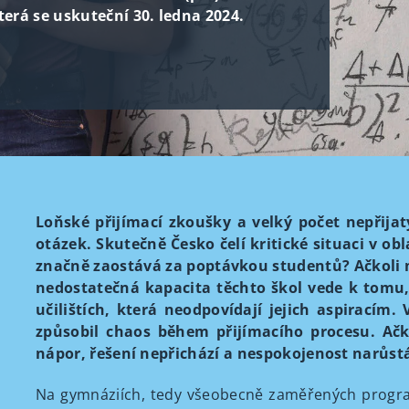
terá se uskuteční 30. ledna 2024.
Loňské přijímací zkoušky a velký počet nepřija
otázek. Skutečně Česko čelí kritické situaci v ob
značně zaostává za poptávkou studentů? Ačkoli
nedostatečná kapacita těchto škol vede k tomu,
učilištích, která neodpovídají jejich aspiracím
způsobil chaos během přijímacího procesu. Ačko
nápor, řešení nepřichází a nespokojenost narůst
Na gymnáziích, tedy všeobecně zaměřených progra