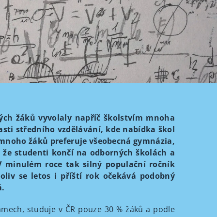
tých žáků vyvolaly napříč školstvím mnoha
lasti středního vzdělávání, kde nabídka škol
 mnoho žáků preferuje všeobecná gymnázia,
 že studenti končí na odborných školách a
. V minulém roce tak silný populační ročník
liv se letos i příští rok očekává podobný
á.
mech, studuje v ČR pouze 30 % žáků a podle