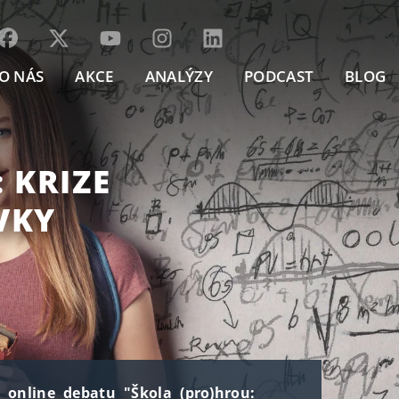
O NÁS
AKCE
ANALÝZY
PODCAST
BLOG
 KRIZE
VKY
á online debatu "Škola (pro)hrou: