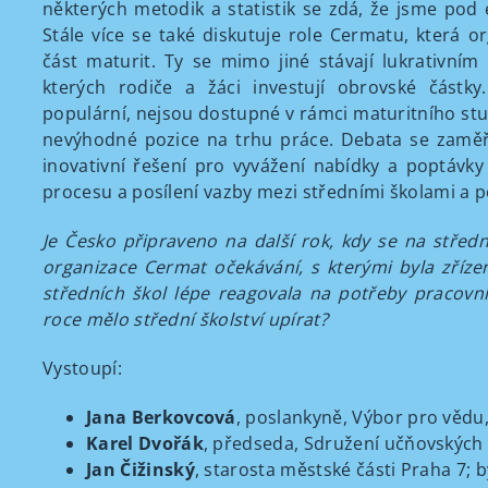
některých metodik a statistik se zdá, že jsme po
Stále více se také diskutuje role Cermatu, která o
část maturit. Ty se mimo jiné stávají lukrativní
kterých rodiče a žáci investují obrovské částk
populární, nejsou dostupné v rámci maturitního studi
nevýhodné pozice na trhu práce. Debata se zaměř
inovativní řešení pro vyvážení nabídky a poptávky
procesu a posílení vazby mezi středními školami a 
Je Česko připraveno na další rok, kdy se na středn
organizace Cermat očekávání, s kterými byla zříze
středních škol lépe reagovala na potřeby pracovn
roce mělo střední školství upírat?
Vystoupí:
Jana Berkovcová
, poslankyně, Výbor pro vědu,
Karel Dvořák
, předseda, Sdružení učňovských 
Jan Čižinský
, starosta městské části Praha 7; 