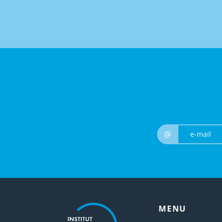
@
MENU