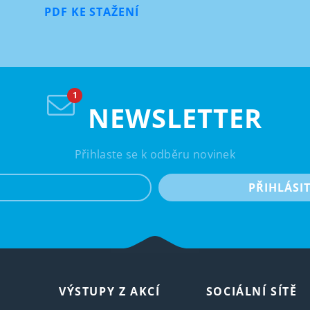
PDF KE STAŽENÍ
NEWSLETTER
Přihlaste se k odběru novinek
e-mail
PŘIHLÁSI
VÝSTUPY Z AKCÍ
SOCIÁLNÍ SÍTĚ