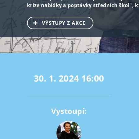
krize nabídky a poptávky středních škol", k
VÝSTUPY Z AKCE
30. 1. 2024
16:00
Vystoupí: