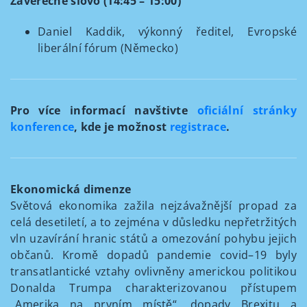
Závěřečné slovo (14:45 – 15:00)
Daniel Kaddik, výkonný ředitel, Evropské
liberální fórum (Německo)
Pro více informací navštivte
oficiální stránky
konference
, kde je možnost
registrace
.
Ekonomická dimenze
Světová ekonomika zažila nejzávažnější propad za
celá desetiletí, a to zejména v důsledku nepřetržitých
vln uzavírání hranic států a omezování pohybu jejich
občanů. Kromě dopadů pandemie covid–19 byly
transatlantické vztahy ovlivněny americkou politikou
Donalda Trumpa charakterizovanou přístupem
„Amerika na prvním místě“, dopady Brexitu a