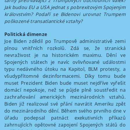
tarify přetrvávající z Trumpových obchodních válek?
Jak budou EU a USA jednat s pobrexitovým Spojeným
královstvím? Podaří se Bidenovi urovnat Trumpem
poškozené transatlantické vztahy?
Politická dimenze
Joe Biden zdědil po Trumpově administrativě zemi
plnou vnitřních rozkolů. Zdá se, že stranická
nevraživost je na historickém maximu. Dění ve
Spojených státech je navíc ovlivňované událostmi
typu nedávného útoku na Kapitol, BLM protesty, a
všudypřítomné dezinformacemi. Díky tomu bude
muset Prezident Biden bude muset nejdříve vyřešit
domácí nepokoje, než se půjde plně soustředit na
zachraňování amerických mezinárodních vztahů.
Biden již realizoval své přání navrátit Ameriku zpět
do mezinárodního dění. Během svého prvního dne v
úřadu podepsal patnáct exekutivních příkazů
zahrnujících opětovné zapojení Spojených států do