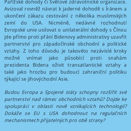
Pařížské dohody či Světové zdravotnické organizace.
Avizoval rovněž návrat k jaderné dohodě s Íránem a
ukončení zákazu cestování z několika muslimských
zemí do USA. Nicméně, nedávné rozhodnutí
Evropské unie usilovat o unilaterální dohody s Čínou
jde přímo proti přání Bidenovy administrativy uzavřít
partnerství pro západočínské obchodní a politické
vztahy. Z toho důvodu je takovéto nezávislé kroky
možné vnímat jako působící proti snahám
prezidenta Bidena oživit transatlantické vztahy a
také jako hrozbu pro budoucí zahraniční politiku
týkající se jihovýchodní Asie.
Budou Evropa a Spojené státy schopny rozšířit své
partnerství nad rámec obchodních vztahů? Dojde ke
spolupráci v oblasti nově vznikajících technologií?
Dokáže se EU s USA dohodnout na regulačních
mechanismech přijatelných pro obě strany?