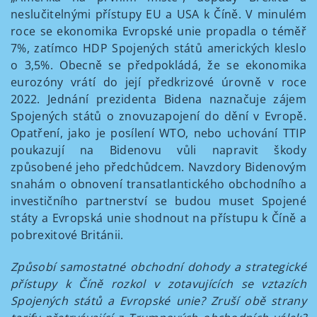
neslučitelnými přístupy EU a USA k Číně. V minulém
roce se ekonomika Evropské unie propadla o téměř
7%, zatímco HDP Spojených států amerických kleslo
o 3,5%. Obecně se předpokládá, že se ekonomika
eurozóny vrátí do její předkrizové úrovně v roce
2022. Jednání prezidenta Bidena naznačuje zájem
Spojených států o znovuzapojení do dění v Evropě.
Opatření, jako je posílení WTO, nebo uchování TTIP
poukazují na Bidenovu vůli napravit škody
způsobené jeho předchůdcem. Navzdory Bidenovým
snahám o obnovení transatlantického obchodního a
investičního partnerství se budou muset Spojené
státy a Evropská unie shodnout na přístupu k Číně a
pobrexitové Británii.
Způsobí samostatné obchodní dohody a strategické
přístupy k Číně rozkol v zotavujících se vztazích
Spojených států a Evropské unie? Zruší obě strany