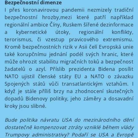
Bezpečnostní dimenze
I přes koronavirovou pandemii nezmizely tradiční
bezpečnostní hrozby,mezi které patří například
regionální ambice Číny, Ruskem šířené dezinformace
a kybernetické útoky, regionální konflikty,
terorismus, či vzestup pravicového extremismu.
Kromě bezpečnostních rizik v Asii čelí Evropská unie
také korupčnímu jednání podél svých hranic, které
může ohrozit stabilitu migračních toků a bezpečnost
žadatelů o azyl. Příslib prezidenta Bidena posílit
NATO ujistil členské státy EU a NATO o závazku
Spojených států vůči transatlantickým vztahům. I
když je stále příliš brzy na zhodnocení skutečných
dopadů Bidenovy politiky, jeho záměry a dosavadní
kroky jsou slibné.
Bude politika návratu USA do mezinárodního dění
dostatečně kompenzovat ztráty vzniklé během vlády
Trumpovy administrativy? Podaří se USA a Evropě