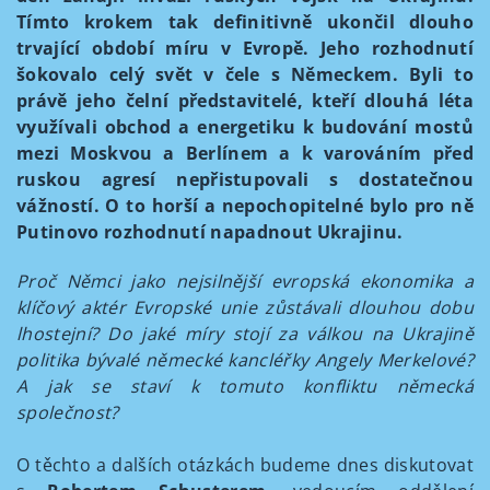
Tímto krokem tak definitivně ukončil dlouho
trvající období míru v Evropě. Jeho rozhodnutí
šokovalo celý svět v čele s Německem. Byli to
právě jeho čelní představitelé, kteří dlouhá léta
využívali obchod a energetiku k budování mostů
mezi Moskvou a Berlínem a k varováním před
ruskou agresí nepřistupovali s dostatečnou
vážností. O to horší a nepochopitelné bylo pro ně
Putinovo rozhodnutí napadnout Ukrajinu.
Proč Němci jako nejsilnější evropská ekonomika a
klíčový aktér Evropské unie zůstávali dlouhou dobu
lhostejní? Do jaké míry stojí za válkou na Ukrajině
politika bývalé německé kancléřky Angely Merkelové?
A jak se staví k tomuto konfliktu německá
společnost?
O těchto a dalších otázkách budeme dnes diskutovat