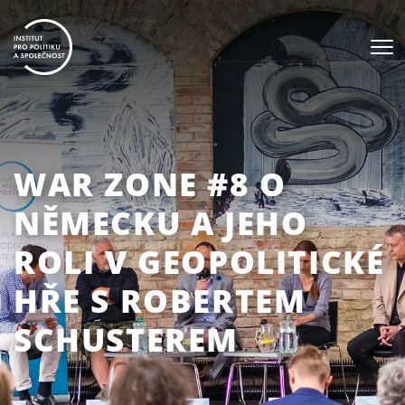
WAR ZONE #8 O
NĚMECKU A JEHO
ROLI V GEOPOLITICKÉ
HŘE S ROBERTEM
SCHUSTEREM