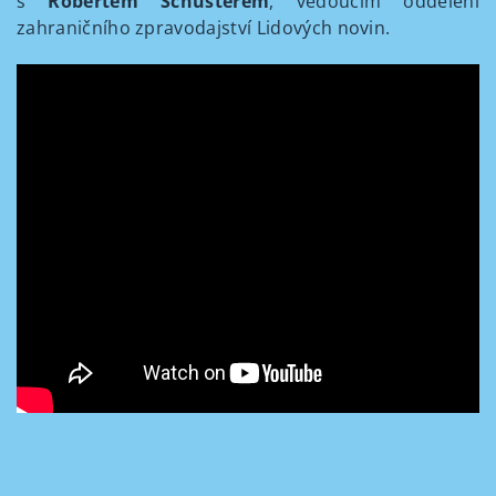
s
Robertem Schusterem
, vedoucím oddělení
zahraničního zpravodajství Lidových novin.