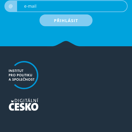
e-mail
@
PŘIHLÁSIT