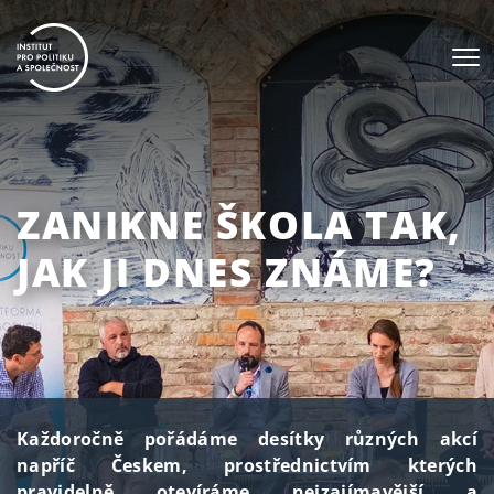
ZANIKNE ŠKOLA TAK,
JAK JI DNES ZNÁME?
Každoročně pořádáme desítky různých akcí
napříč Českem, prostřednictvím kterých
pravidelně otevíráme nejzajímavější a