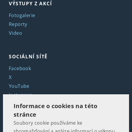
VÝSTUPY Z AKCÍ
Fotogalerie
Reporty
Video
SOCIÁLNÍ SÍTĚ
Facebook
X
YouTube
Instagram
LinkedIn
Informace o cookies na této
stránce
Soubory cookie používáme ke
KONTAKTY
shromažďování a anlýze informací o výkonu