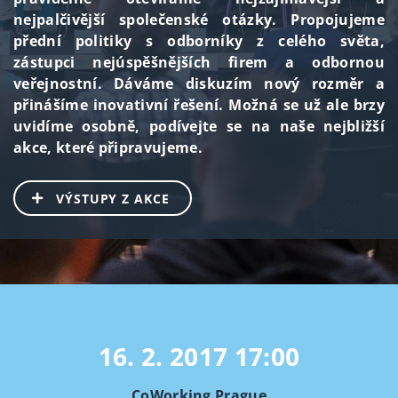
nejpalčivější společenské otázky. Propojujeme
přední politiky s odborníky z celého světa,
zástupci nejúspěšnějších firem a odbornou
veřejnostní. Dáváme diskuzím nový rozměr a
přinášíme inovativní řešení. Možná se už ale brzy
uvidíme osobně, podívejte se na naše nejbližší
akce, které připravujeme.
VÝSTUPY Z AKCE
16. 2. 2017
17:00
CoWorking Prague