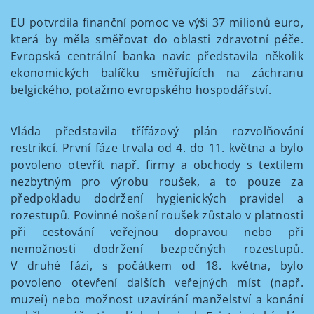
EU potvrdila finanční pomoc ve výši 37 milionů euro,
která by měla směřovat do oblasti zdravotní péče.
Evropská centrální banka navíc představila několik
ekonomických balíčku směřujících na záchranu
belgického, potažmo evropského hospodářství.
Vláda představila třífázový plán rozvolňování
restrikcí. První fáze trvala od 4. do 11. května a bylo
povoleno otevřít např. firmy a obchody s textilem
nezbytným pro výrobu roušek, a to pouze za
předpokladu dodržení hygienických pravidel a
rozestupů. Povinné nošení roušek zůstalo v platnosti
při cestování veřejnou dopravou nebo při
nemožnosti dodržení bezpečných rozestupů.
V druhé fázi, s počátkem od 18. května, bylo
povoleno otevření dalších veřejných míst (např.
muzeí) nebo možnost uzavírání manželství a konání