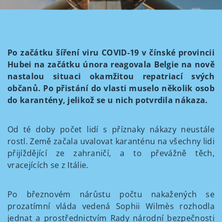
Po začátku šíření viru COVID-19 v čínské provincii
Hubei na začátku února reagovala Belgie na nově
nastalou situaci okamžitou repatriací svých
občanů. Po přistání do vlasti muselo několik osob
do karantény, jelikož se u nich potvrdila nákaza.
Od té doby počet lidí s příznaky nákazy neustále
rostl. Země začala uvalovat karanténu na všechny lidi
přijíždějící ze zahraničí, a to převážně těch,
vracejících se z Itálie.
Po březnovém nárůstu počtu nakažených se
prozatímní vláda vedená Sophii Wilmès rozhodla
jednat a prostřednictvím Rady národní bezpečnosti