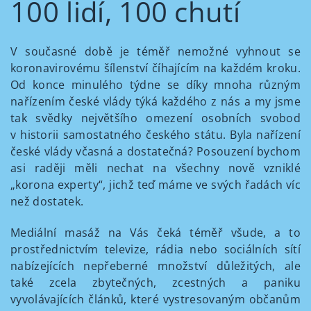
100 lidí, 100 chutí
V současné době je téměř nemožné vyhnout se
koronavirovému šílenství číhajícím na každém kroku.
Od konce minulého týdne se díky mnoha různým
nařízením české vlády týká každého z nás a my jsme
tak svědky největšího omezení osobních svobod
v historii samostatného českého státu. Byla nařízení
české vlády včasná a dostatečná? Posouzení bychom
asi raději měli nechat na všechny nově vzniklé
„korona experty“, jichž teď máme ve svých řadách víc
než dostatek.
Mediální masáž na Vás čeká téměř všude, a to
prostřednictvím televize, rádia nebo sociálních sítí
nabízejících nepřeberné množství důležitých, ale
také zcela zbytečných, zcestných a paniku
vyvolávajících článků, které vystresovaným občanům