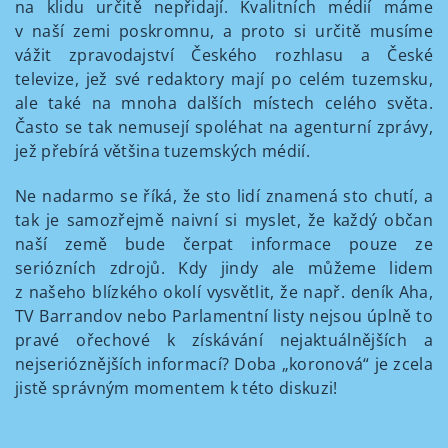
na klidu určitě nepřidají. Kvalitních médií máme
v naší zemi poskromnu, a proto si určitě musíme
vážit zpravodajství Českého rozhlasu a České
televize, jež své redaktory mají po celém tuzemsku,
ale také na mnoha dalších místech celého světa.
Často se tak nemusejí spoléhat na agenturní zprávy,
jež přebírá většina tuzemských médií.
Ne nadarmo se říká, že sto lidí znamená sto chutí, a
tak je samozřejmě naivní si myslet, že každý občan
naší země bude čerpat informace pouze ze
seriózních zdrojů. Kdy jindy ale můžeme lidem
z našeho blízkého okolí vysvětlit, že např. deník Aha,
TV Barrandov nebo Parlamentní listy nejsou úplně to
pravé ořechové k získávání nejaktuálnějších a
nejserióznějších informací? Doba „koronová“ je zcela
jistě správným momentem k této diskuzi!