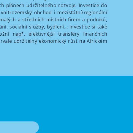
kých plánech udržitelného rozvoje. Investice do
 vnitrozemský obchod i mezistátní/regionální
malých a středních místních firem a podniků,
ní, sociální služby, bydlení… Investice si také
žní např. efektivnější transfery finančních
trvale udržitelný ekonomický růst na Africkém
T