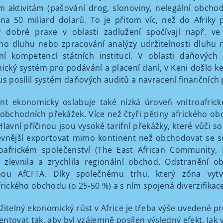
ím aktivitám (pašování drog, slonoviny, nelegální obcho
na 50 miliard dolarů. To je přitom víc, než do Afriky
y dobré praxe v oblasti zadlužení spočívají např. v
ho dluhu nebo zpracování analýzy udržitelnosti dluhu 
í kompetencí státních institucí. V oblasti daňových
nický systém pro podávání a placení daní, v Keni došlo ke
us posílil systém daňových auditů a navracení finančních
nt ekonomicky oslabuje také nízká úroveň vnitroafric
 obchodních překážek. Více než čtyři pětiny afrického o
 Hlavní příčinou jsou vysoké tarifní překážky, které vůči s
levnější exportovat mimo kontinent než obchodovat se s
oafrickém společenství (The East African Community,
 zlevnila a zrychlila regionální obchod. Odstranění o
nou AfCFTA. Díky společnému trhu, který zóna vytv
frického obchodu (o 25-50 %) a s ním spojená diverzifikac
žitelný ekonomický růst v Africe je třeba výše uvedené p
ntovat tak, aby byl vzájemně posílen výsledný efekt. Jak vš