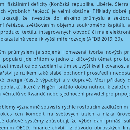
ími fiskálními deficity (Konžská republika, Libérie, Sierra
ích výrobních řetězců je velmi obtížné. Příklady dobré
) ukazují, že investice do lehkého průmyslu a sekto
í řetězce, zvětšováním objemu soukromého kapitálu a 
 produkci textilu, integrovaných obvodů či malé elektroni
rokazatelně vede i k vyšší míře rozvoje (AFDB 2019: 30).
ým průmyslem je spojená i omezená tvorba nových pra
u populaci jde přitom o jedno z klíčových témat pro b
zet investice do vzdělání a tím se zvýší kvalifikovanost a
řství je rizikem také slabé obchodní prostředí i nedost
cké energii (časté výpadky) a v dopravě. Mezi příklady
 poplatků, které v Nigérii snížilo dobu nutnou k založe
 věřitelů ve Rwandě nebo sjednocení pravidel pro připojení
oblémy významně souvisí s rychle rostoucím zadlužením a
 pokles cen komodit na světových trzích a nízká úro
té daňové systémy způsobují, že výběr daní přináší su
zemím OECD. Finance chybí i z důvodu obrovských fina