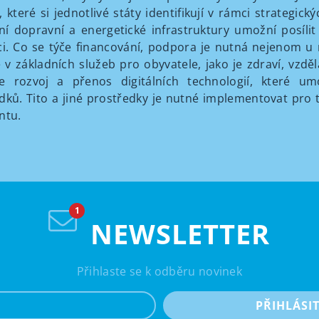
, které si jednotlivé státy identifikují v rámci strategic
í dopravní a energetické infrastruktury umožní posílit
ci. Co se týče financování, podpora je nutná nejenom u 
é v základních služeb pro obyvatele, jako je zdraví, vzdělá
e rozvoj a přenos digitálních technologií, které umo
dků. Tito a jiné prostředky je nutné implementovat pro 
ntu.
NEWSLETTER
Přihlaste se k odběru novinek
e-mail
PŘIHLÁSI