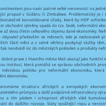
kontinentem jsou navíc patrné velké nerovnosti: na jedn
jící propad v Súdánu či Zimbabwe. Problematický je i 
dostatečně konsolidované úřady, které by HDP sofistikov
ást obchodní výměny spadá do tzv. šedé, neformální ekono
e až dvou třetin celkového objemu dané ekonomiky. Nef
 obyvatel především ve městech, kde je nedostatek praco
ších částí měst a z valné většiny poskytují služby těm,
však neodvádí nic do městských pokladen a produkty nef
y dobré praxe z hlavního města Mali ukazují jako funkčn
lou institucí, která pomáhá se správou obchodních prost
t městskou politiku pro neformální ekonomiku, která
lní ekonomiku.
orovnáme strukturu afrických a evropských ekonomik
atelského průmyslu a další podpůrné infrastruktury výra
ou a tím pádem i schopnost afrických vlád kumulova
vání do dalšího rozvoje. Státy vyvážející ropu a nerost