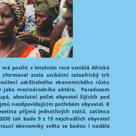
 má posílit v letošním roce vzniklá Africká
zformoval zcela unikátní celoafrický trh
posílení udržitelného ekonomického růstu
ky jako mezinárodního aktéra. Paradoxem
pá, absolutní počet obyvatel žijících pod
říjmů neodpovídajícím potřebám obyvatel. K
setina příjmů jednotlivých států, zatímco
 2030 tak bude 9 z 10 nejchudších obyvatel
rostoucí ekonomiky světa se budou i nadále