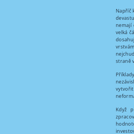
Napříč 
devastu
nemají 
velká č
dosahuj
vrstvám
nejchud
straně 
Příklad
nezávis
vytvoři
neformá
Když p
zpracov
hodnot
investo