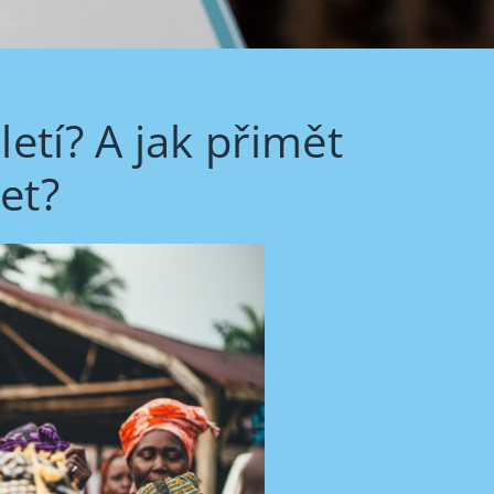
letí? A jak přimět
et?