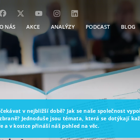
O NÁS
AKCE
ANALÝZY
PODCAST
BLOG
ekávat v nejbližší době? Jak se naše společnost vyp
braně? Jednoduše jsou témata, která se dotýkají každ
 a v kostce přináší náš pohled na věc.