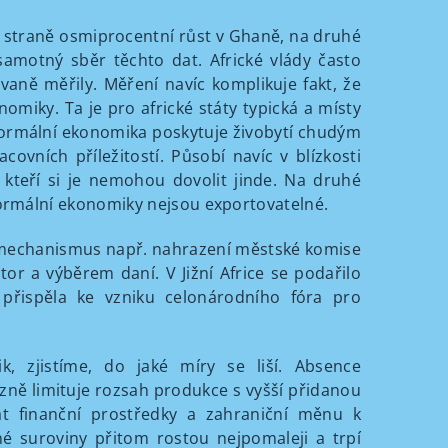
é straně osmiprocentní růst v Ghaně, na druhé
samotný sběr těchto dat. Africké vlády často
aně měřily. Měření navíc komplikuje fakt, že
miky. Ta je pro africké státy typická a místy
ormální ekonomika poskytuje živobytí chudým
vních příležitostí. Působí navíc v blízkosti
 kteří si je nemohou dovolit jinde. Na druhé
ormální ekonomiky nejsou exportovatelné.
í mechanismus např. nahrazení městské komise
or a výběrem daní. V Jižní Africe se podařilo
 přispěla ke vzniku celonárodního fóra pro
, zjistíme, do jaké míry se liší. Absence
zně limituje rozsah produkce s vyšší přidanou
t finanční prostředky a zahraniční měnu k
né suroviny přitom rostou nejpomaleji a trpí