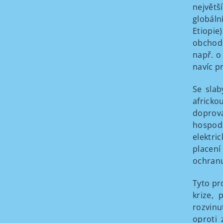
největš
globáln
Etiopie
obchodn
např. o
navíc p
Se slab
africko
doprová
hospodá
elektri
placení
ochranu
Tyto pr
krize,
rozvinu
oproti 