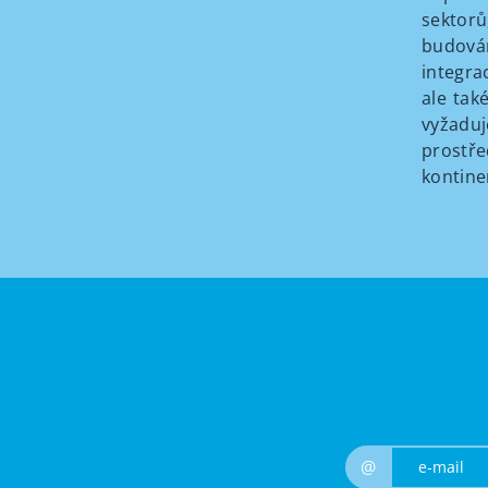
sektorů
budován
integra
ale tak
vyžaduj
prostře
kontine
@