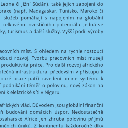
 Leone či Jižní Súdán), také jejich zapojení do
 praxe (např. Madagaskar, Tunisko, Maroko či
ru služeb pomáhají s napojením na globální
celkového investičního potenciálu. Jedná se
ky, turismus a další služby. Vyšší podíl výroby
covních míst. S ohledem na rychle rostoucí
udoucí rozvoj. Tvorbu pracovních míst musejí
 produktivita práce. Pro další rozvoj afrického
atečná infrastruktura, především v přístupu k
 dobré praxe patří zavedení online systému k
ní podnikání téměř o polovinu, nový zákon na
 k elektrické síti v Nigeru.
frických vlád. Důvodem jsou globální finanční
veň budování domácích úspor. Nedostatečně
bsaharské Africe jen zhruba polovinu příjmů
nčních úniků. Z kontinentu každoročně díky