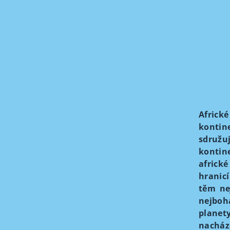
Africké
kontin
sdružu
kontin
africk
hranicí
těm ne
nejboh
planety
nacház