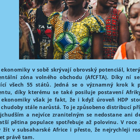
 ekonomiky v sobě skrývají obrovský potenciál, který
entální zóna volného obchodu (AfCFTA). Díky ní se 
jící všech 55 států. Jedná se o významný krok k 
entu, díky kterému se také posiluje postavení
Afri
é ekonomiky však je fakt, že i když úroveň HDP stou
 chudoby stále narůstá. To je způsobeno distribucí p
jchudším a nejvíce zranitelným se nedostane ani de
atší pětina populace spotřebuje až polovinu. V roce
 žít v subsaharské Africe i přesto, že nejrychleji 
et právě tam.