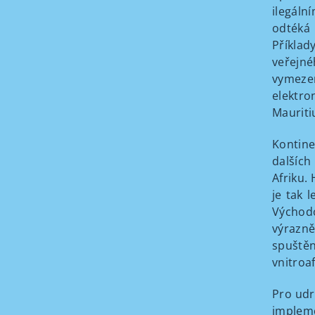
ilegáln
odtéká 
Příklad
veřejné
vymezen
elektro
Mauriti
Kontine
dalších
Afriku.
je tak 
Východ
výrazně
spuště
vnitroa
Pro udr
impleme