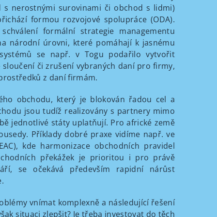
d s nerostnými surovinami či obchod s lidmi)
 přichází formou rozvojové spolupráce (ODA).
e schválení formální strategie managementu
na národní úrovni, které pomáhají k jasnému
 systémů se např. v Togu podařilo vytvořit
 sloučení či zrušení vybraných daní pro firmy,
 prostředků z daní firmám.
kého obchodu, který je blokován řadou cel a
bchodu jsou tudíž realizovány s partnery mimo
obě jednotlivé státy uplatňují. Pro africké země
ousedy. Příklady dobré praxe vidíme např. ve
 EAC), kde harmonizace obchodních pravidel
bchodních překážek je prioritou i pro právě
áří, se očekává především rapidní nárůst
e.
roblémy vnímat komplexně a následující řešení
ak situaci zlepšit? Je třeba investovat do těch