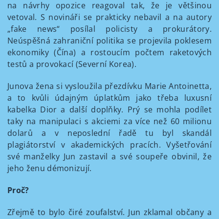
na návrhy opozice reagoval tak, že je většinou
vetoval. S novináři se prakticky nebavil a na autory
„fake news“ posílal policisty a prokurátory.
Neúspěšná zahraniční politika se projevila poklesem
ekonomiky (Čína) a rostoucím počtem raketových
testů a provokací (Severní Korea).
Junova žena si vysloužila přezdívku Marie Antoinetta,
a to kvůli údajným úplatkům jako třeba luxusní
kabelka Dior a další doplňky. Prý se mohla podílet
taky na manipulaci s akciemi za více než 60 milionu
dolarů a v neposlední řadě tu byl skandál
plagiátorství v akademických pracích. Vyšetřování
své manželky Jun zastavil a své soupeře obvinil, že
jeho ženu démonizují.
Proč?
Zřejmě to bylo čiré zoufalství. Jun zklamal občany a