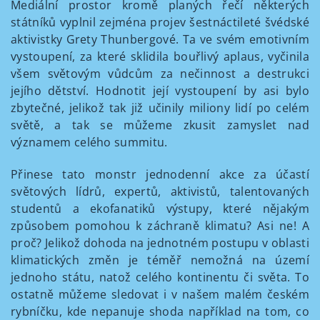
Mediální prostor kromě planých řečí některých
státníků vyplnil zejména projev šestnáctileté švédské
aktivistky Grety Thunbergové. Ta ve svém emotivním
vystoupení, za které sklidila bouřlivý aplaus, vyčinila
všem světovým vůdcům za nečinnost a destrukci
jejího dětství. Hodnotit její vystoupení by asi bylo
zbytečné, jelikož tak již učinily miliony lidí po celém
světě, a tak se můžeme zkusit zamyslet nad
významem celého summitu.
Přinese tato monstr jednodenní akce za účastí
světových lídrů, expertů, aktivistů, talentovaných
studentů a ekofanatiků výstupy, které nějakým
způsobem pomohou k záchraně klimatu? Asi ne! A
proč? Jelikož dohoda na jednotném postupu v oblasti
klimatických změn je téměř nemožná na území
jednoho státu, natož celého kontinentu či světa. To
ostatně můžeme sledovat i v našem malém českém
rybníčku, kde nepanuje shoda například na tom, co