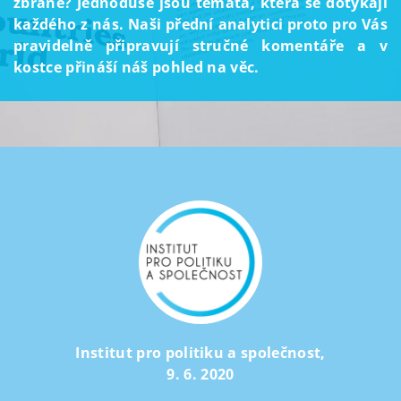
zbraně? Jednoduše jsou témata, která se dotýkají
každého z nás. Naši přední analytici proto pro Vás
pravidelně připravují stručné komentáře a v
kostce přináší náš pohled na věc.
Institut pro politiku a společnost
,
9. 6. 2020