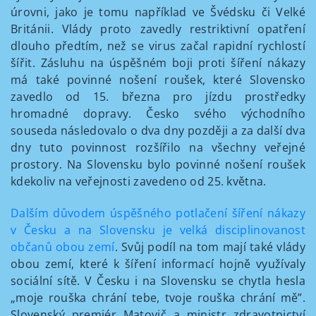
úrovni, jako je tomu například ve Švédsku či Velké
Británii. Vlády proto zavedly restriktivní opatření
dlouho předtím, než se virus začal rapidní rychlostí
šířit. Zásluhu na úspěšném boji proti šíření nákazy
má také povinné nošení roušek, které Slovensko
zavedlo od 15. března pro jízdu prostředky
hromadné dopravy. Česko svého východního
souseda následovalo o dva dny později a za další dva
dny tuto povinnost rozšířilo na všechny veřejné
prostory. Na Slovensku bylo povinné nošení roušek
kdekoliv na veřejnosti zavedeno od 25. května.
Dalším důvodem úspěšného potlačení šíření nákazy
v Česku a na Slovensku je velká disciplinovanost
občanů obou zemí
. Svůj podíl na tom mají také vlády
obou zemí, které k šíření informací hojně využívaly
sociální sítě. V Česku i na Slovensku se chytla hesla
„moje rouška chrání tebe, tvoje rouška chrání mě”.
Slovenský premiér Matovič a ministr zdravotnictví