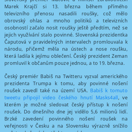
Marek Krajčí si 13. března během přímého
televizního přenosu nasadili roušky, což mělo
obrovský ohlas a mnoho politiků a televizních
osobností začalo nosit roušky ještě předtím, než se
jejich využívání stalo povinné. Slovenská prezidentka
Čaputová v pravidelných intervalech promlouvala k
národu, přičemž měla na ústech a nose roušku,
která ladila k jejímu oblečení. Český prezident Zeman
promluvil k občanům pouze jednou, a to 19. března.
Český premiér Babiš na Twitteru vyzval amerického
prezidenta Trumpa k tomu, aby povinné nošení
roušek zavedl také na území USA.
Babiš k tomuto
tweetu připojil video českého hnutí Masks4all
, ve
kterém je možné sledovat český přístup k nošení
roušek. Do dnešního dne jej vidělo 5,6 milionů lidí.
Brzké zavedení povinného nošení roušek na
veřejnosti v Česku a na Slovensku výrazně snížilo