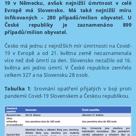
19 v Německu, avšak nejnižší úmrtnost v celé
Evropě má Slovensko. Má také nejnižší míru
infikovaných – 280 případů/milion obyvatel. U
České republiky je zaznamenáno 899
případů/milion obyvatel.
Česko má jednu z nejnižších mír úmrtnosti na Covid-
19 v Evropě a od 21. května země nezaznamenala
více než dvě úmrtí za den. Slovensko nezažilo od 16.
května ani jedno úmrtí. V České republice zemřelo
celkem 327 a na Slovensku 28 osob.
Tabulka 1
: Srovnání opatření přijatých v boji proti
pandemii Covid-19 Slovenskem a Českou republikou.