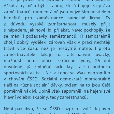
Ačkoliv by měla být stranou, která bojuje za práva
zaměstnanců, momentálně jsou největším nositelem
benefitů pro zaměstnance samotné firmy. Ty
z důvodu vysoké zaměstnanosti musely přijít
s nápadem, jak nové lidi přilákat. Navíc pochopily, že
se mění i požadavky zaměstnanců. Ti samozřejmě
chtějí dobrý výdělek, zároveň však v práci nechtějí
trávit více času, než je nezbytně nutné. I proto
zaměstnavatelé lákají na alternativní úvazky,
možnosti home office, zkrácené týdny, 25 dní
dovolené, již zmíněné sick days, ale i podporu
sportovních aktivit. Nic z toho se však nepromítlo
v chování ČSSD. Sociální demokraté momentálně
tlačí na různé sociální dávky, ovšem na to jsou Češi
poměrně hákliví. Úplně však zapomněli na hájení své
hlavní volební skupiny, tedy zaměstnanců.
Není pak divu, že se ČSSD rozprchli voliči k jiným