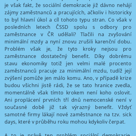
je však fakt, že sociální demokracie již dávno nehájí
zájmy zaměstnanců a pracujících, ačkoliv i historicky
to byl hlavní úkol a cíl tohoto typu stran. Co však v
posledních letech ČSSD spolu s odbory pro
zaměstnance v ČR udělali? Tlačili na zvyšování
minimální mzdy a nyní znovu zrušili karenční dobu.
Problém však je, že tyto kroky nejsou pro
zaměstnance dostatečný benefit. Díky dobrému
stavu ekonomiky totiž jen velmi malé procento
zaměstnanců pracuje za minimální mzdu, tudíž její
zvýšení pomůže jen málo komu. Ano, v případě krize
budou všichni jistě rádi, že se tato hranice zvedla,
momentálně však tímto krokem není koho oslovit.
Ani proplácení prvních tří dnů nemocenské není v
současné době již tak výrazný benefit. Vždyť
samotné firmy lákají nové zaměstnance na tzv. sick
days, které v průběhu roku mohou kdykoliv čerpat.
A to je právě ten problém sociální demokracie.