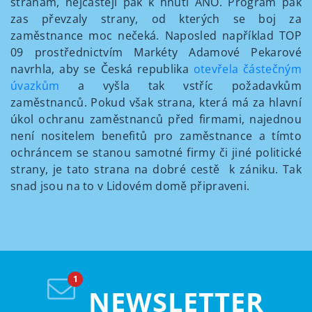
stranám, nejčastěji pak k hnutí ANO. Program pak
zas převzaly strany, od kterých se boj za
zaměstnance moc nečeká. Naposled například TOP
09 prostřednictvím Markéty Adamové Pekarové
navrhla, aby se Česká republika
otevřela částečným
úvazkům
a vyšla tak vstříc požadavkům
zaměstnanců. Pokud však strana, která má za hlavní
úkol ochranu zaměstnanců před firmami, najednou
není nositelem benefitů pro zaměstnance a tímto
ochráncem se stanou samotné firmy či jiné politické
strany, je tato strana na dobré cestě k zániku. Tak
snad jsou na to v Lidovém domě připraveni.
NEWSLETTER