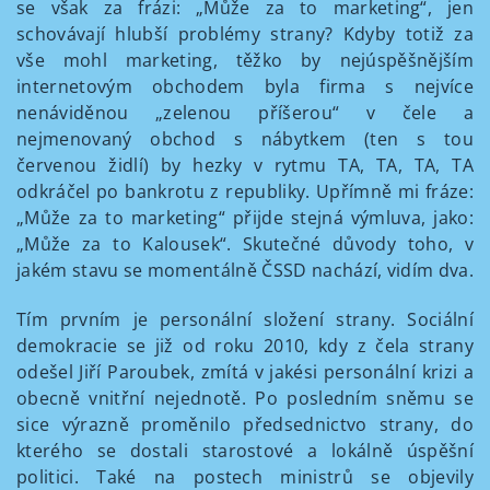
se však za frázi: „Může za to marketing“, jen
schovávají hlubší problémy strany? Kdyby totiž za
vše mohl marketing, těžko by nejúspěšnějším
internetovým obchodem byla firma s nejvíce
nenáviděnou „zelenou příšerou“ v čele a
nejmenovaný obchod s nábytkem (ten s tou
červenou židlí) by hezky v rytmu TA, TA, TA, TA
odkráčel po bankrotu z republiky. Upřímně mi fráze:
„Může za to marketing“ přijde stejná výmluva, jako:
„Může za to Kalousek“. Skutečné důvody toho, v
jakém stavu se momentálně ČSSD nachází, vidím dva.
Tím prvním je personální složení strany. Sociální
demokracie se již od roku 2010, kdy z čela strany
odešel Jiří Paroubek, zmítá v jakési personální krizi a
obecně vnitřní nejednotě. Po posledním sněmu se
sice výrazně proměnilo předsednictvo strany, do
kterého se dostali starostové a lokálně úspěšní
politici. Také na postech ministrů se objevily