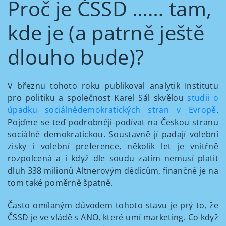
Proč je ČSSD …… tam,
kde je (a patrně ještě
dlouho bude)?
V březnu tohoto roku publikoval analytik Institutu
pro politiku a společnost Karel Sál skvělou
studii o
úpadku sociálnědemokratických stran v Evropě
.
Pojďme se teď podrobněji podívat na Českou stranu
sociálně demokratickou. Soustavně jí padají volební
zisky i volební preference, několik let je vnitřně
rozpolcená a i když dle soudu zatím nemusí platit
dluh 338 milionů Altnerovým dědicům, finančně je na
tom také poměrně špatně.
Často omílaným důvodem tohoto stavu je prý to, že
ČSSD je ve vládě s ANO, které umí marketing. Co když