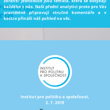
zbraně? Jednoduše jsou témata, která se dotýkají
každého z nás. Naši přední analytici proto pro Vás
pravidelně připravují stručné komentáře a v
kostce přináší náš pohled na věc.
Institut pro politiku a společnost
,
2. 7. 2019