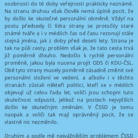
osobnosti do té doby veřejnosti prakticky neznámé.
Na stranu druhou však člověk nemá úplně pocit, že
by došlo ke skutečné personální obměně. Vždyť na
postu předsedy či lídra strany se protočily staré
známé tváře a i v médiích čas od času rezonují stále
stejná jména, jak z doby před deseti lety. Strana je
tak na půli cesty, problém však je, že tato cesta trvá
již poměrně dlouho. Nedošlo k rychlé personální
proměně, jakou byla nucena projít ODS či KDU-ČSL.
Obě tyto strany musely poměrně zásadně změnit své
personální složení ve vedení, a ačkoliv i v těchto
stranách zůstali někteří politici, kteří se v médiích
objevují už celou řadu let, voliči jsou schopni tuto
skutečnost odpustit, jelikož na postech nejvyšších
došlo ke skutečným změnám. V ČSSD je tomu
naopak a voliči tak mají oprávněný pocit, že se
vlastně nic nezměnilo.
Druhým a podle mě nejvážnějším problémem ČSSD