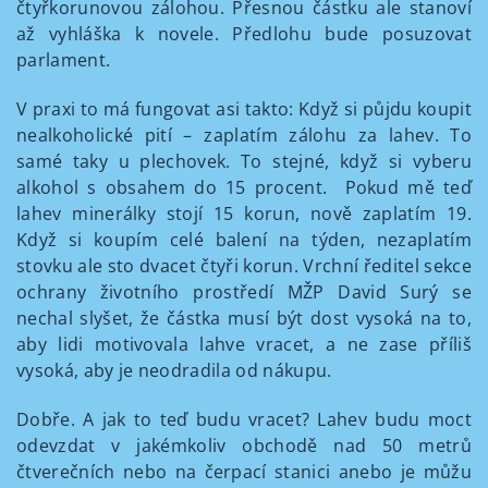
čtyřkorunovou zálohou. Přesnou částku ale stanoví
až vyhláška k novele. Předlohu bude posuzovat
parlament.
V praxi to má fungovat asi takto: Když si půjdu koupit
nealkoholické pití – zaplatím zálohu za lahev. To
samé taky u plechovek. To stejné, když si vyberu
alkohol s obsahem do 15 procent. Pokud mě teď
lahev minerálky stojí 15 korun, nově zaplatím 19.
Když si koupím celé balení na týden, nezaplatím
stovku ale sto dvacet čtyři korun. Vrchní ředitel sekce
ochrany životního prostředí MŽP David Surý se
nechal slyšet, že částka musí být dost vysoká na to,
aby lidi motivovala lahve vracet, a ne zase příliš
vysoká, aby je neodradila od nákupu.
Dobře. A jak to teď budu vracet? Lahev budu moct
odevzdat v jakémkoliv obchodě nad 50 metrů
čtverečních nebo na čerpací stanici anebo je můžu