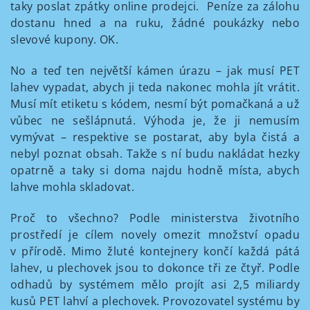
taky poslat zpátky online prodejci. Peníze za zálohu
dostanu hned a na ruku, žádné poukázky nebo
slevové kupony. OK.
No a teď ten největší kámen úrazu – jak musí PET
lahev vypadat, abych ji teda nakonec mohla jít vrátit.
Musí mít etiketu s kódem, nesmí být pomačkaná a už
vůbec ne sešlápnutá. Výhoda je, že ji nemusím
vymývat – respektive se postarat, aby byla čistá a
nebyl poznat obsah. Takže s ní budu nakládat hezky
opatrně a taky si doma najdu hodně místa, abych
lahve mohla skladovat.
Proč to všechno? Podle ministerstva životního
prostředí je cílem novely omezit množství opadu
v přírodě. Mimo žluté kontejnery končí každá pátá
lahev, u plechovek jsou to dokonce tři ze čtyř. Podle
odhadů by systémem mělo projít asi 2,5 miliardy
kusů PET lahví a plechovek. Provozovatel systému by