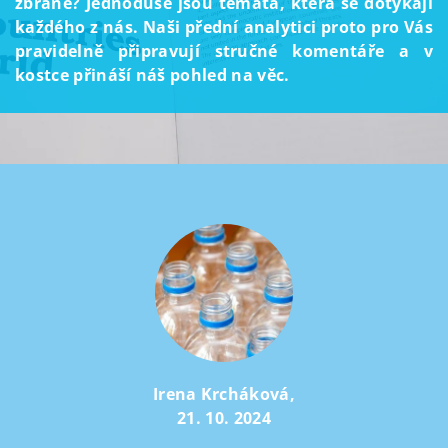
zbraně? Jednoduše jsou témata, která se dotýkají
každého z nás. Naši přední analytici proto pro Vás
pravidelně připravují stručné komentáře a v
kostce přináší náš pohled na věc.
Irena Krcháková
,
21. 10. 2024