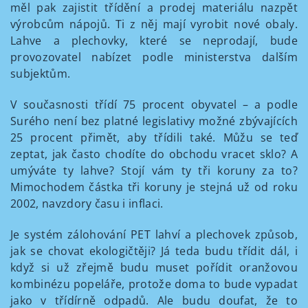
měl pak zajistit třídění a prodej materiálu nazpět
výrobcům nápojů. Ti z něj mají vyrobit nové obaly.
Lahve a plechovky, které se neprodají, bude
provozovatel nabízet podle ministerstva dalším
subjektům.
V současnosti třídí 75 procent obyvatel – a podle
Surého není bez platné legislativy možné zbývajících
25 procent přimět, aby třídili také. Můžu se teď
zeptat, jak často chodíte do obchodu vracet sklo? A
umýváte ty lahve? Stojí vám ty tři koruny za to?
Mimochodem částka tři koruny je stejná už od roku
2002, navzdory času i inflaci.
Je systém zálohování PET lahví a plechovek způsob,
jak se chovat ekologičtěji? Já teda budu třídit dál, i
když si už zřejmě budu muset pořídit oranžovou
kombinézu popeláře, protože doma to bude vypadat
jako v třídírně odpadů. Ale budu doufat, že to