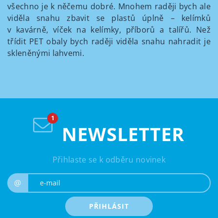
všechno je k něčemu dobré. Mnohem raději bych ale
viděla snahu zbavit se plastů úplně – kelímků
v kavárně, víček na kelímky, příborů a talířů. Než
třídit PET obaly bych raději viděla snahu nahradit je
skleněnými lahvemi.
NEWSLETTER
Přihlaste se k odběru novinek
e-mail
@
PŘIHLÁSIT