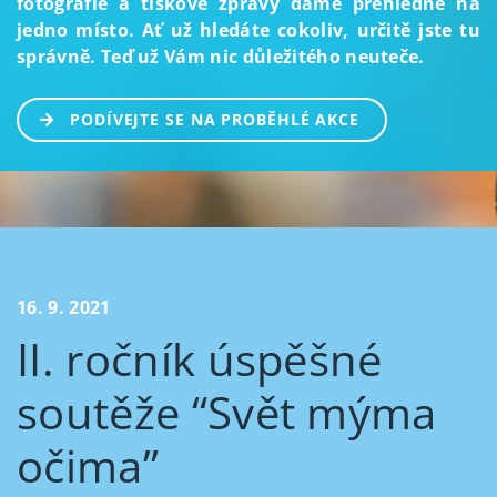
fotografie a tiskové zprávy dáme přehledně na
jedno místo. Ať už hledáte cokoliv, určitě jste tu
správně. Teď už Vám nic důležitého neuteče.
PODÍVEJTE SE NA PROBĚHLÉ AKCE
16. 9. 2021
II. ročník úspěšné
soutěže “Svět mýma
očima”