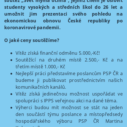
soutěž „Svět mýma očima“, jejímž cílem je oslovit
studenty vysokých a středních škol do 26 let a
umožnit jim prezentaci svého pohledu na
ekonomickou obnovu České republiky po
koronavirové pandemii.
O jaké ceny soutěžíme?
Vítěz získá finanční odměnu 5.000,-Kč!
Soutěžící na druhém místě 2.500,- Kč a na
třetím místě 1.000,- Kč
Nejlepší práci představíme poslancům PSP ČR a
budeme ji publikovat prostřednictvím našich
komunikačních kanálů.
Vítěz získá jedinečnou možnost uspořádat ve
spolupráci s IPPS veřejnou akci na dané téma.
Výherci budou mít možnost se stát na jeden
den součástí týmu poslance a místopředsedy
hospodářského výboru PSP ČR Martina