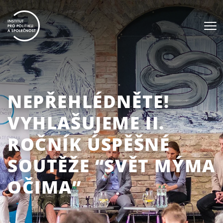
NEPŘEHLÉDNĚTE!
VYHLAŠUJEME II.
ROČNÍK ÚSPĚŠNÉ
SOUTĚŽE “SVĚT MÝMA
OČIMA”