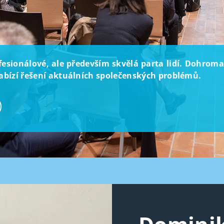
rofesionálové, ale především skvělá parta lidí. Dohroma
 nabízí řešení aktuálních společenských problémů.