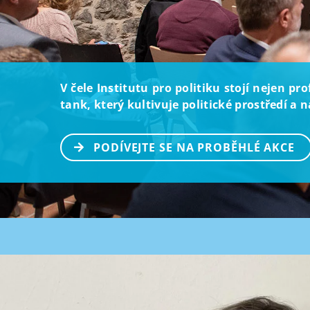
V čele Institutu pro politiku stojí nejen p
tank, který kultivuje politické prostředí a
PODÍVEJTE SE NA PROBĚHLÉ AKCE