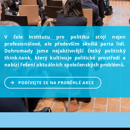
V čele Institutu pro politiku stojí nejen
profesionálové, ale především skvělá parta lidí.
Dohromady jsme nejaktivnější český politický
think-tank, který kultivuje politické prostředí a
nabízí řešení aktuálních společenských problémů.
PODÍVEJTE SE NA PROBĚHLÉ AKCE