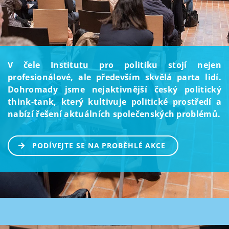
V čele Institutu pro politiku stojí nejen
profesionálové, ale především skvělá parta lidí.
Dohromady jsme nejaktivnější český politický
think-tank, který kultivuje politické prostředí a
nabízí řešení aktuálních společenských problémů.
PODÍVEJTE SE NA PROBĚHLÉ AKCE