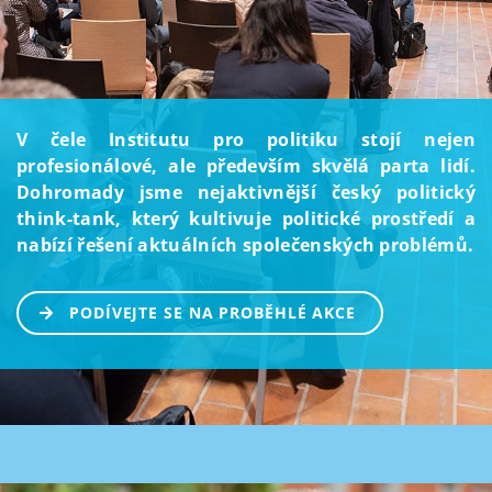
V čele Institutu pro politiku stojí nejen
profesionálové, ale především skvělá parta lidí.
Dohromady jsme nejaktivnější český politický
think-tank, který kultivuje politické prostředí a
nabízí řešení aktuálních společenských problémů.
PODÍVEJTE SE NA PROBĚHLÉ AKCE