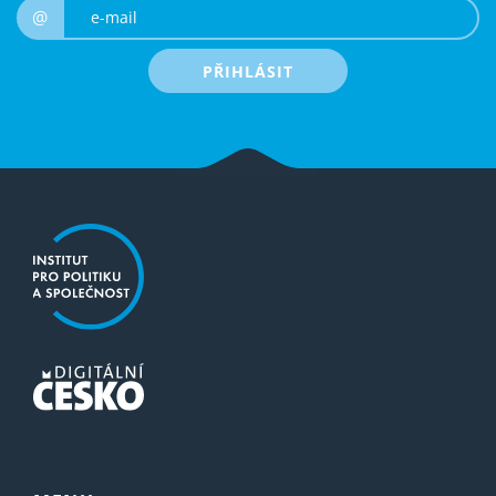
e-mail
@
PŘIHLÁSIT