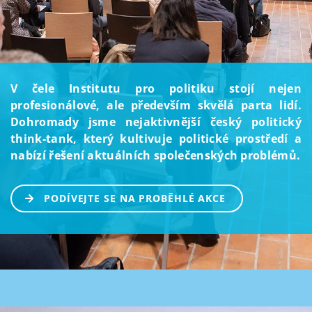
V čele Institutu pro politiku stojí nejen
profesionálové, ale především skvělá parta lidí.
Dohromady jsme nejaktivnější český politický
think-tank, který kultivuje politické prostředí a
nabízí řešení aktuálních společenských problémů.
PODÍVEJTE SE NA PROBĚHLÉ AKCE