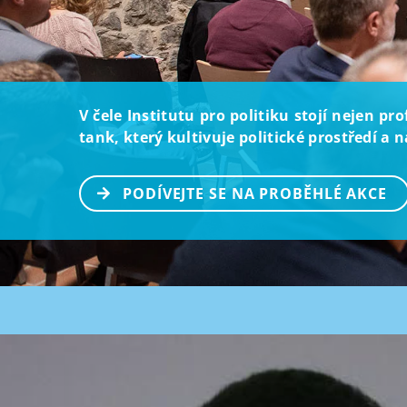
V čele Institutu pro politiku stojí nejen p
tank, který kultivuje politické prostředí a
PODÍVEJTE SE NA PROBĚHLÉ AKCE