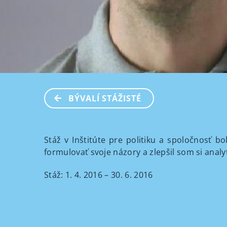
BÝVALÍ STÁŽISTÉ
Stáž v Inštitúte pre politiku a spoločnosť 
formulovať svoje názory a zlepšil som si analy
Stáž: 1. 4. 2016 – 30. 6. 2016