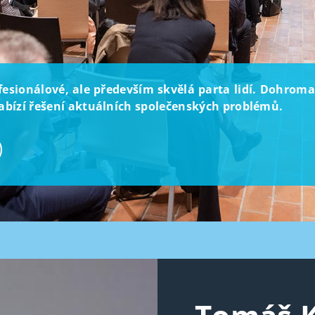
rofesionálové, ale především skvělá parta lidí. Dohroma
 nabízí řešení aktuálních společenských problémů.