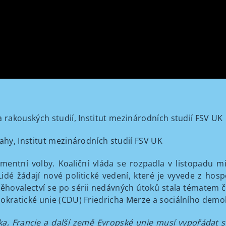
rakouských studií, Institut mezinárodních studií FSV UK
hy, Institut mezinárodních studií FSV UK
mentní volby. Koaliční vláda se rozpadla v listopadu 
idé žádají nové politické vedení, které je vyvede z hosp
ěhovalectví se po sérii nedávných útoků stala tématem č
ratické unie (CDU) Friedricha Merze a sociálního demok
a, Francie a další země Evropské unie musí vypořádat s