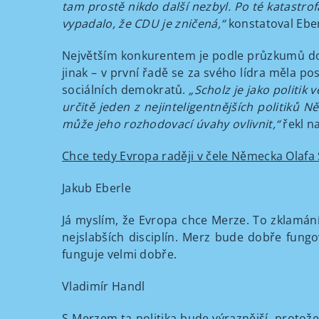
tam prostě nikdo další nezbyl. Po té katastro
vypadalo, že CDU je zničená,“
konstatoval Eber
Největším konkurentem je podle průzkumů dosa
jinak – v první řadě se za svého lídra měla po
sociálních demokratů.
„Scholz je jako politik 
určitě jeden z nejinteligentnějších politiků Ně
může jeho rozhodovací úvahy ovlivnit,“
řekl n
Chce tedy Evropa raději v čele Německa Olafa
Jakub Eberle
Já myslím, že Evropa chce Merze. To zklamání
nejslabších disciplín. Merz bude dobře fung
funguje velmi dobře.
Vladimír Handl
S Merzem ta politika bude výraznější, protože