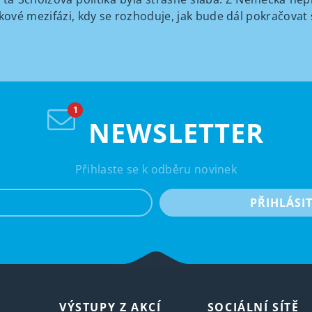
kové mezifázi, kdy se rozhoduje, jak bude dál pokračovat 
NEWSLETTER
Přihlaste se k odběru novinek
e-mail
PŘIHLÁSI
VÝSTUPY Z AKCÍ
SOCIÁLNÍ SÍTĚ