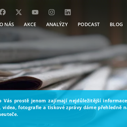
O NÁS
AKCE
ANALÝZY
PODCAST
BLOG
o Vás prostě jenom zajímají nejdůležitější informace
, videa, fotografie a tiskové zprávy dáme přehledně na
neuteče.