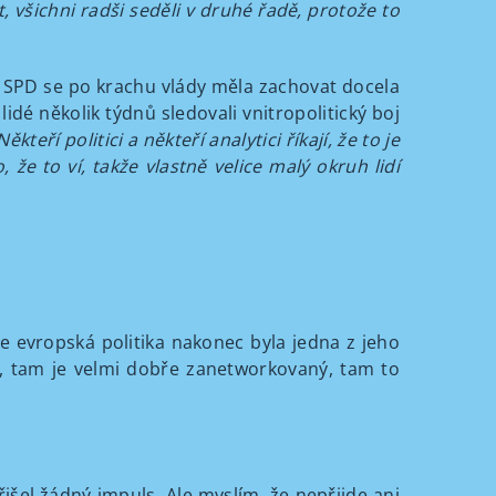
 všichni radši seděli v druhé řadě, protože to
e SPD se po krachu vlády měla zachovat docela
idé několik týdnů sledovali vnitropolitický boj
teří politici a někteří analytici říkají, že to je
, že to ví, takže vlastně velice malý okruh lidí
e evropská politika nakonec byla jedna z jeho
u, tam je velmi dobře zanetworkovaný, tam to
išel žádný impuls. Ale myslím, že nepřijde ani