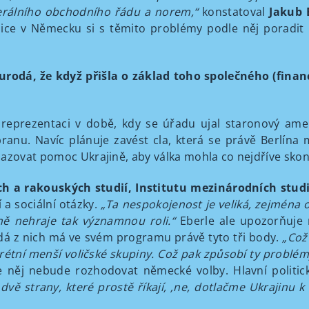
erálního obchodního řádu a norem,“
konstatoval
Jakub E
ice v Německu si s těmito problémy podle něj poradit 
urodá, že když přišla o základ toho společného (financ
eprezentaci v době, kdy se úřadu ujal staronový amer
branu. Navíc plánuje zavést cla, která se právě Berlína
azovat pomoc Ukrajině, aby válka mohla co nejdříve skon
h a rakouských studií, Institutu mezinárodních studi
í a sociální otázky.
„Ta nespokojenost je veliká, zejména ob
ě nehraje tak významnou roli.“
Eberle ale upozorňuje
dá z nich má ve svém programu právě tyto tři body.
„
Což
krétní menší voličské skupiny. Což pak způsobí ty problémy
le něj nebude rozhodovat německé volby. Hlavní politic
 dvě strany, které prostě říkají, ‚ne, dotlačme Ukrajin