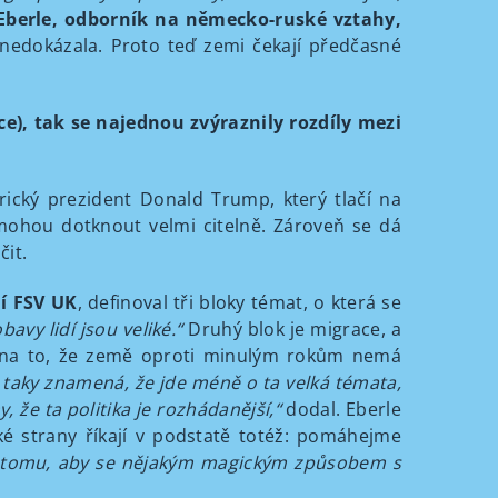
berle, odborník na německo-ruské vztahy,
nedokázala. Proto teď zemi čekají předčasné
e), tak se najednou zvýraznily rozdíly mezi
ický prezident Donald Trump, který tlačí na
 mohou dotknout velmi citelně. Zároveň se dá
čit.
í FSV UK
, definoval tři bloky témat, o která se
avy lidí jsou veliké.“
Druhý blok je migrace, a
 na to, že země oproti minulým rokům nemá
 taky znamená, že jde méně o ta velká témata,
, že ta politika je rozhádanější,“
dodal. Eberle
ké strany říkají v podstatě totéž: pomáhejme
u k tomu, aby se nějakým magickým způsobem s