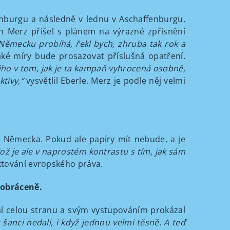
enburgu a následně v lednu v Aschaffenburgu.
ich Merz přišel s plánem na výrazné zpřísnění
 Německu probíhá, řekl bych, zhruba tak rok a
jaké míry bude prosazovat příslušná opatření.
ého v tom, jak je ta kampaň vyhrocená osobně,
ktivy,“
vysvětlil Eberle. Merz je podle něj velmi
o Německa. Pokud ale papíry mít nebude, a je
ož je ale v naprostém kontrastu s tím, jak sám
ktování evropského práva.
t obráceně.
val celou stranu a svým vystupováním prokázal
šanci nedali, i když jednou velmi těsně. A teď