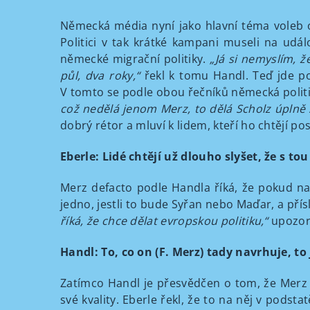
Německá média nyní jako hlavní téma voleb o
Politici v tak krátké kampani museli na udál
německé migrační politiky.
„Já si nemyslím, 
půl, dva roky,“
řekl k tomu Handl. Teď jde po
V tomto se podle obou řečníků německá polit
což nedělá jenom Merz, to dělá Scholz úplně 
dobrý rétor a mluví k lidem, kteří ho chtějí pos
Eberle: Lidé chtějí už dlouho slyšet, že s t
Merz defacto podle Handla říká, že pokud na
jedno, jestli to bude Syřan nebo Maďar, a př
říká, že chce dělat evropskou politiku,“
upozorn
Handl: To, co on (F. Merz) tady navrhuje, to
Zatímco Handl je přesvědčen o tom, že Merz s
své kvality. Eberle řekl, že to na něj v podsta