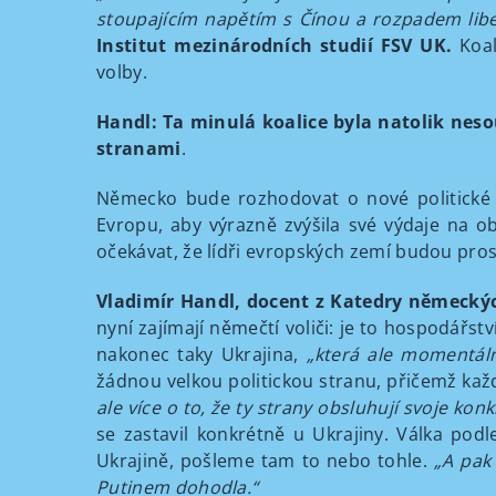
stoupajícím napětím s Čínou a rozpadem lib
Institut mezinárodních studií FSV UK.
Koal
volby.
Handl: Ta minulá koalice byla natolik neso
stranami
.
Německo bude rozhodovat o nové politické r
Evropu, aby výrazně zvýšila své výdaje na o
očekávat, že lídři evropských zemí budou pros
Vladimír Handl, docent z Katedry německýc
nyní zajímají němečtí voliči: je to hospodářstv
nakonec taky Ukrajina,
„která ale momentáln
žádnou velkou politickou stranu, přičemž kaž
ale více o to, že ty strany obsluhují svoje kon
se zastavil konkrétně u Ukrajiny. Válka pod
Ukrajině, pošleme tam to nebo tohle.
„A pak
Putinem dohodla.“