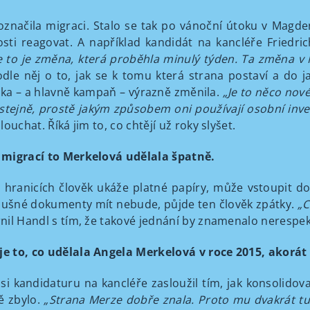
značila migraci. Stalo se tak po vánoční útoku v Magd
osti reagovat. A například kandidát na kancléře Friedr
že to je změna, která proběhla minulý týden. Ta změna v
dle něj o to, jak se k tomu která strana postaví a do 
ika – a hlavně kampaň – výrazně změnila.
„Je to něco nov
stejně, prostě jakým způsobem oni používají osobní inve
louchat. Říká jim to, co chtějí už roky slyšet.
ou migrací to Merkelová udělala špatně.
 hranicích člověk ukáže platné papíry, může vstoupit d
íslušné dokumenty mít nebude, půjde ten člověk zpátky.
„
C
il Handl s tím, že takové jednání by znamenalo nerespe
 je to, co udělala Angela Merkelová v roce 2015, akorá
i kandidaturu na kancléře zasloužil tím, jak konsolido
tě zbylo.
„Strana
Merze dobře znala. Proto mu dvakrát tu 