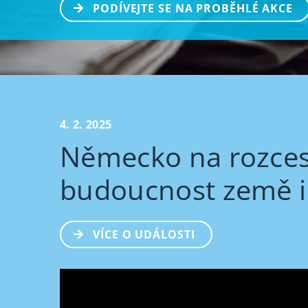
PODÍVEJTE SE NA PROBĚHLÉ AKCE
4. 2. 2025
Německo na rozcestí
budoucnost země i
VÍCE O UDÁLOSTI