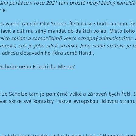
fální porážce v roce 2021 tam prostě nebyl žádný kandidát,
le.
vadní kancléř Olaf Scholz. Řečníci se shodli na tom, ž
stavit a dát mu silný mandát do dalších voleb. Místo toho l
velice solidní a samozřejmě velice schopný administrátor. Něk
mecka, což je jeho silná stránka. Jeho slabá stránka je to
a adresu dosavadního lídra země Handl.
 Scholze nebo Friedricha Merze?
 ze Scholze tam je poměrně velké a zároveň bych řekl, ž
ovat skrze své kontakty i skrze evropskou lidovou stran
 ta Scholzova politika byla strašně slabá. Z Německa nepř