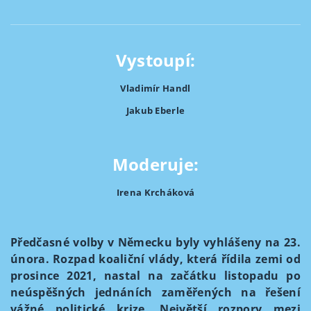
Vystoupí:
Vladimír Handl
Jakub Eberle
Moderuje:
Irena Krcháková
Předčasné volby v Německu byly vyhlášeny na 23.
února. Rozpad koaliční vlády, která řídila zemi od
prosince 2021, nastal na začátku listopadu po
neúspěšných jednáních zaměřených na řešení
vážné politické krize. Největší rozpory mezi