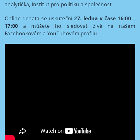
analytička, Institut pro politiku a společnost.
Online debata se uskuteční
27. ledna v čase 16:00 –
17:00
a můžete ho sledovat živě na našem
Facebookovém a YouTubovém profilu.