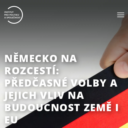
NĚMECKO NA
ROZCESTÍ:
PŘEDČASNÉ VOLBY A
JEJICH VLIV NA
BUDOUCNOST ZEMĚ I
EU