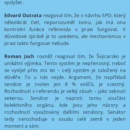
vyslyšet.
Edvard Outrata
reagoval tím, že v návrhu SPD, který
několikrát četl, neporozuměl tomu, jak má ona
kontrolní funkce referenda v praxi fungovat. V
důvodové zprávě je to uvedeno, ale mechanismus v
praxi takto fungovat nebude.
Roman Joch
rovněž reagoval tím, že Švýcarsko je
unikátní výjimka. Tento systém je nepřenosný, neboť
se vyvíjel přes sto let – celý systém je založený na
důvěře. To u nás nejde. Argument, že například
senátor je zvolen jen 8 % voličů, je scestný.
Rozhodnutí v referendu je velký zásah – jako seknutí
sekerou. Senátor je naproti tomu součást
kolektivního orgánu, kde jsou jeho názory a
rozhodnutí vyvažovány dalšími senátory. Senátor
tedy nerozhoduje o osudu celé země v jeden
moment a sám.