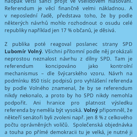
naopak větší šanci projít ve všelidovém hlasování.
Referendum je věcí finančně velmi nákladnou. A
v neposlední řadě, představa toho, že by podle
některých návrhů mohlo rozhodnout o osudu celé
republiky například jen 17 % občanů, je děsivá.
Z publika poté reagoval poslanec strany SPD
Lubomír Volný
. Všichni přítomní podle něj prokázali
neprostou neznalost návrhu z dílny SPD. Tam je
referendum koncipováno jako kontrolní
mechanismus – dle švýcarského vzoru. Návrh na
podmínku 850 tisíc podpisů pro vyhlášení referenda
by podle Volného znamenal, že by se referendum
nikdy nekonalo, a proto by ho SPD nikdy nemohla
podpořit. Ani hranice pro platnost výsledku
referenda by neměla být vysoká.
Volný
připomněl, že
někteří senátoři byli zvoleni např. jen 8 % z celkového
počtu oprávněných voličů. Společenská objednávka
a touha po přímé demokracii tu je velká, je nutné ji