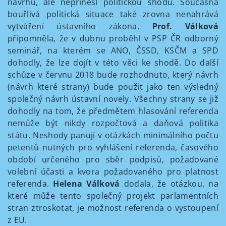
návrhů, ale nepřinesl politickou shodu. Současná
bouřlivá politická situace také zrovna nenahrává
vytváření ústavního zákona.
Prof. Válková
připomněla, že v dubnu proběhl v PSP ČR odborný
seminář, na kterém se ANO, ČSSD, KSČM a SPD
dohodly, že lze dojít v této věci ke shodě. Do další
schůze v červnu 2018 bude rozhodnuto, který návrh
(návrh které strany) bude použit jako ten výsledný
společný návrh ústavní novely. Všechny strany se již
dohodly na tom, že předmětem hlasování referenda
nemůže být nikdy rozpočtová a daňová politika
státu. Neshody panují v otázkách minimálního počtu
petentů nutných pro vyhlášení referenda, časového
období určeného pro sběr podpisů, požadované
volební účasti a kvora požadovaného pro platnost
referenda.
Helena Válková
dodala, že otázkou, na
které může tento společný projekt parlamentních
stran ztroskotat, je možnost referenda o vystoupení
z EU.