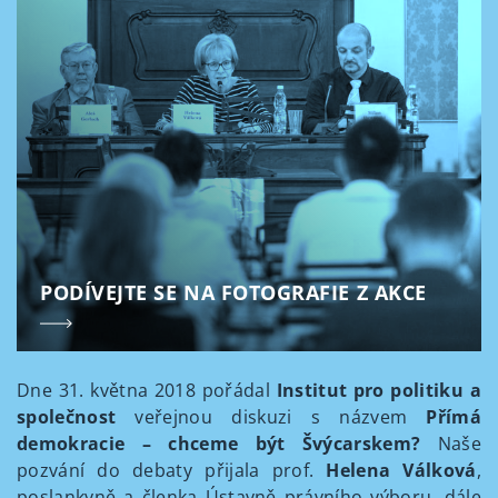
PODÍVEJTE SE NA FOTOGRAFIE Z AKCE
Dne 31. května 2018 pořádal
Institut pro politiku a
společnost
veřejnou diskuzi s názvem
Přímá
demokracie – chceme být Švýcarskem?
Naše
pozvání do debaty přijala prof.
Helena Válková
,
poslankyně a členka Ústavně právního výboru, dále