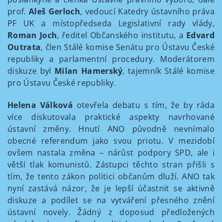
prof.
Aleš Gerloch
, vedoucí Katedry ústavního práva
PF UK a místopředseda Legislativní rady vlády,
Roman Joch
, ředitel Občanského institutu, a
Edvard
Outrata
, člen Stálé komise Senátu pro Ústavu České
republiky a parlamentní procedury. Moderátorem
diskuze byl
Milan Hamerský
, tajemník Stálé komise
pro Ústavu České republiky.
Helena Válková
otevřela debatu s tím, že by ráda
více diskutovala praktické aspekty navrhované
ústavní změny. Hnutí ANO původně nevnímalo
obecné referendum jako svou priotu. V mezidobí
ovšem nastala změna – nárůst podpory SPD, ale i
větší tlak komunistů. Zástupci těchto stran přišli s
tím, že tento zákon politici občanům dluží. ANO tak
nyní zastává názor, že je lepší účastnit se aktivně
diskuze a podílet se na vytváření přesného znění
ústavní novely. Žádný z doposud předložených