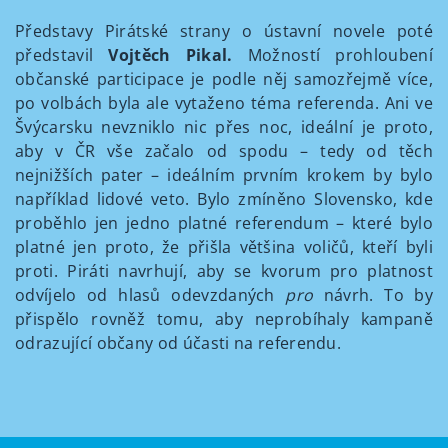
Představy Pirátské strany o ústavní novele poté
představil
Vojtěch Pikal.
Možností prohloubení
občanské participace je podle něj samozřejmě více,
po volbách byla ale vytaženo téma referenda. Ani ve
Švýcarsku nevzniklo nic přes noc, ideální je proto,
aby v ČR vše začalo od spodu – tedy od těch
nejnižších pater – ideálním prvním krokem by bylo
například lidové veto. Bylo zmíněno Slovensko, kde
proběhlo jen jedno platné referendum – které bylo
platné jen proto, že přišla většina voličů, kteří byli
proti. Piráti navrhují, aby se kvorum pro platnost
odvíjelo od hlasů odevzdaných
pro
návrh. To by
přispělo rovněž tomu, aby neprobíhaly kampaně
odrazující občany od účasti na referendu.