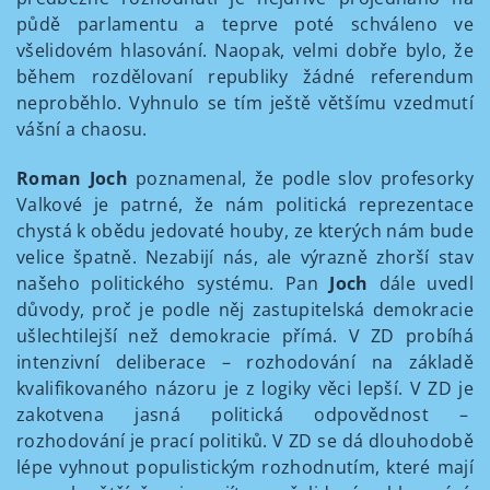
půdě parlamentu a teprve poté schváleno ve
všelidovém hlasování. Naopak, velmi dobře bylo, že
během rozdělovaní republiky žádné referendum
neproběhlo. Vyhnulo se tím ještě většímu vzedmutí
vášní a chaosu.
Roman Joch
poznamenal, že podle slov profesorky
Valkové je patrné, že nám politická reprezentace
chystá k obědu jedovaté houby, ze kterých nám bude
velice špatně. Nezabijí nás, ale výrazně zhorší stav
našeho politického systému. Pan
Joch
dále uvedl
důvody, proč je podle něj zastupitelská demokracie
ušlechtilejší než demokracie přímá. V ZD probíhá
intenzivní deliberace – rozhodování na základě
kvalifikovaného názoru je z logiky věci lepší. V ZD je
zakotvena jasná politická odpovědnost –
rozhodování je prací politiků. V ZD se dá dlouhodobě
lépe vyhnout populistickým rozhodnutím, které mají