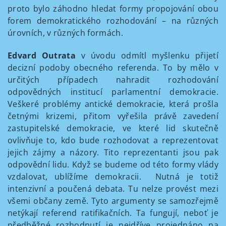
proto bylo záhodno hledat formy propojování obou
forem demokratického rozhodování – na různých
úrovních, v různých formách.
Edvard Outrata
v úvodu odmítl myšlenku přijetí
decizní podoby obecného referenda. To by mělo v
určitých případech nahradit rozhodování
odpovědných institucí parlamentní demokracie.
Veškeré problémy antické demokracie, která prošla
četnými krizemi, přitom vyřešila právě zavedení
zastupitelské demokracie, ve které lid skutečně
ovlivňuje to, kdo bude rozhodovat a reprezentovat
jejich zájmy a názory. Tito reprezentanti jsou pak
odpovědní lidu. Když se budeme od této formy vlády
vzdalovat, ublížíme demokracii. Nutná je totiž
intenzivní a poučená debata. Tu nelze provést mezi
všemi občany země. Tyto argumenty se samozřejmě
netýkají referend ratifikačních. Ta fungují, neboť je
předběžné rozhodnutí je nejdříve projednáno na