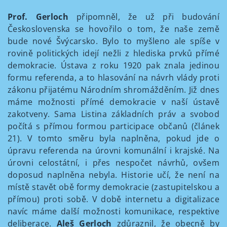
Prof. Gerloch
připomněl, že už při budování
Československa se hovořilo o tom, že naše země
bude nové Švýcarsko. Bylo to myšleno ale spíše v
rovině politických idejí nežli z hlediska prvků přímé
demokracie. Ústava z roku 1920 pak znala jedinou
formu referenda, a to hlasování na návrh vlády proti
zákonu přijatému Národním shromážděním. Již dnes
máme možnosti přímé demokracie v naší ústavě
zakotveny. Sama Listina základních práv a svobod
počítá s přímou formou participace občanů (článek
21). V tomto směru byla naplněna, pokud jde o
úpravu referenda na úrovni komunální i krajské. Na
úrovni celostátní, i přes nespočet návrhů, ovšem
doposud naplněna nebyla. Historie učí, že není na
místě stavět obě formy demokracie (zastupitelskou a
přímou) proti sobě. V době internetu a digitalizace
navíc máme další možnosti komunikace, respektive
deliberace.
Aleš Gerloch
zdůraznil, že obecně by