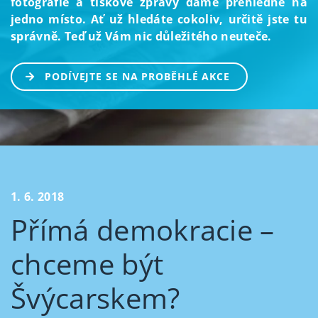
fotografie a tiskové zprávy dáme přehledně na
jedno místo. Ať už hledáte cokoliv, určitě jste tu
správně. Teď už Vám nic důležitého neuteče.
PODÍVEJTE SE NA PROBĚHLÉ AKCE
1. 6. 2018
Přímá demokracie –
chceme být
Švýcarskem?