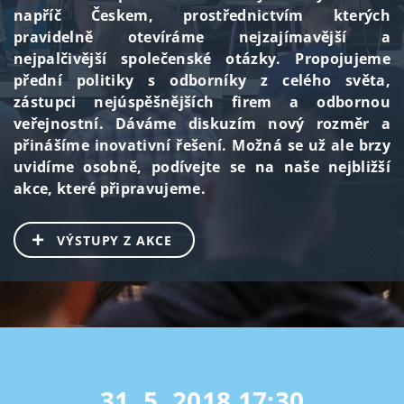
napříč Českem, prostřednictvím kterých
pravidelně otevíráme nejzajímavější a
nejpalčivější společenské otázky. Propojujeme
přední politiky s odborníky z celého světa,
zástupci nejúspěšnějších firem a odbornou
veřejnostní. Dáváme diskuzím nový rozměr a
přinášíme inovativní řešení. Možná se už ale brzy
uvidíme osobně, podívejte se na naše nejbližší
akce, které připravujeme.
VÝSTUPY Z AKCE
31. 5. 2018
17:30