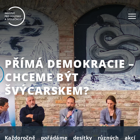
PŘÍMÁ DEMOKRACIE –
CHCEME BÝT
ŠVÝCARSKEM?
Každoročně pořádáme desítky různých akcí