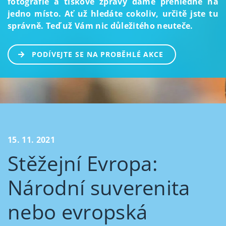
fotografie a tiskové zprávy dáme přehledně na
jedno místo. Ať už hledáte cokoliv, určitě jste tu
správně. Teď už Vám nic důležitého neuteče.
PODÍVEJTE SE NA PROBĚHLÉ AKCE
15. 11. 2021
Stěžejní Evropa:
Národní suverenita
nebo evropská