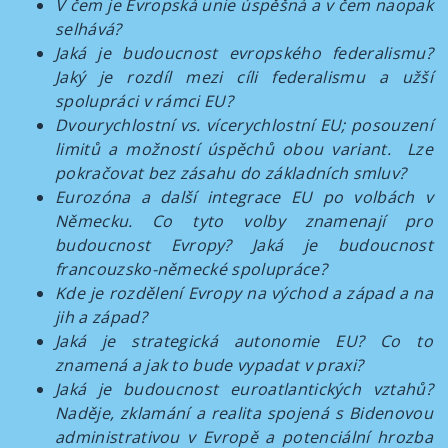
V čem je Evropská unie úspěšná a v čem naopak
selhává?
Jaká je budoucnost evropského federalismu?
Jaký je rozdíl mezi cíli federalismu a užší
spolupráci v rámci EU?
Dvourychlostní vs. vícerychlostní EU; posouzení
limitů a možností úspěchů obou variant. Lze
pokračovat bez zásahu do základních smluv?
Eurozóna a další integrace EU po volbách v
Německu. Co tyto volby znamenají pro
budoucnost Evropy? Jaká je budoucnost
francouzsko-německé spolupráce?
Kde je rozdělení Evropy na východ a západ a na
jih a západ?
Jaká je strategická autonomie EU? Co to
znamená a jak to bude vypadat v praxi?
Jaká je budoucnost euroatlantických vztahů?
Naděje, zklamání a realita spojená s Bidenovou
administrativou v Evropě a potenciální hrozba