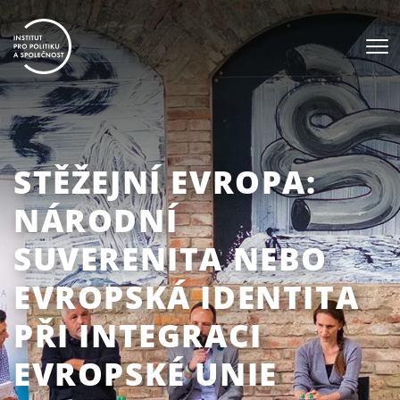
STĚŽEJNÍ EVROPA:
NÁRODNÍ
SUVERENITA NEBO
EVROPSKÁ IDENTITA
PŘI INTEGRACI
EVROPSKÉ UNIE