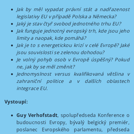
Jak by měl vypadat právní stát a nadřazenost
legislativy EU v případě Polska a Německa?
Jaký je stav čtyř svobod jednotného trhu EU?
Jak funguje jednotný evropský trh, kde jsou jeho
limity a naopak, kde pomáhá?
Jak je to s energetickou krizí v celé Evropě? Jaké
jsou souvislosti se zelenou dohodou?
Je volný pohyb osob v Evropě úspěšný? Pokud
ne, jak by se měl změnit?
Jednomyslnost versus kvalifikovaná většina v
zahraniční politice a v dalších oblastech
integrace EU.
Vystoupí:
Guy Verhofstadt
, spolupředseda Konference o
budoucnosti Evropy, bývalý belgický premiér,
poslanec Evropského parlamentu, předseda