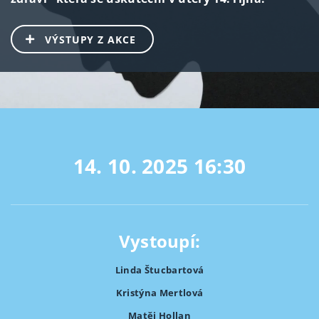
VÝSTUPY Z AKCE
14. 10. 2025
16:30
Vystoupí:
Linda Štucbartová
Kristýna Mertlová
Matěj Hollan