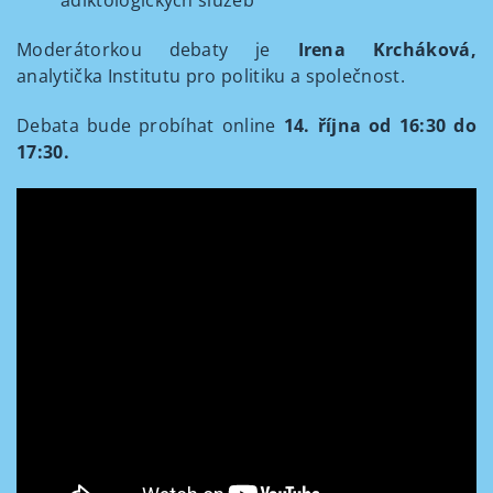
adiktologických služeb
Moderátorkou debaty je
Irena Krcháková,
analytička Institutu pro politiku a společnost.
Debata bude probíhat online
14. října od 16:30 do
17:30.