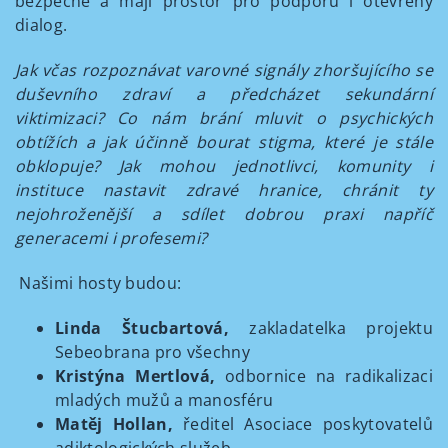
bezpečně a mají prostor pro podporu i otevřený
dialog.
Jak včas rozpoznávat varovné signály zhoršujícího se
duševního zdraví a předcházet sekundární
viktimizaci? Co nám brání mluvit o psychických
obtížích a jak účinně bourat stigma, které je stále
obklopuje? Jak mohou jednotlivci, komunity i
instituce nastavit zdravé hranice, chránit ty
nejohroženější a sdílet dobrou praxi napříč
generacemi i profesemi?
Našimi hosty budou:
Linda Štucbartová,
zakladatelka projektu
Sebeobrana pro všechny
Kristýna Mertlová,
odbornice na radikalizaci
mladých mužů a manosféru
Matěj Hollan,
ředitel Asociace poskytovatelů