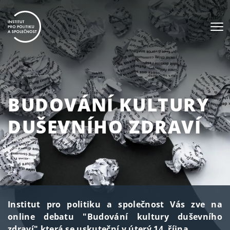
BUDOVÁNÍ KULTURY
DUŠEVNÍHO ZDRAVÍ
Institut pro politiku a společnost Vás zve na
online debatu "Budování kultury duševního
zdraví" která se uskuteční v úterý 14. října.