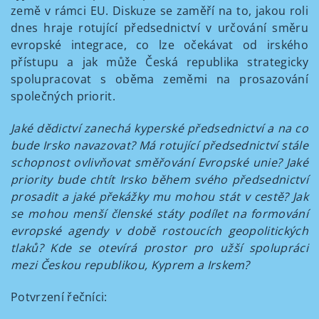
země v rámci EU. Diskuze se zaměří na to, jakou roli
dnes hraje rotující předsednictví v určování směru
evropské integrace, co lze očekávat od irského
přístupu a jak může Česká republika strategicky
spolupracovat s oběma zeměmi na prosazování
společných priorit.
Jaké dědictví zanechá kyperské předsednictví a na co
bude Irsko navazovat? Má rotující předsednictví stále
schopnost ovlivňovat směřování Evropské unie? Jaké
priority bude chtít Irsko během svého předsednictví
prosadit a jaké překážky mu mohou stát v cestě? Jak
se mohou menší členské státy podílet na formování
evropské agendy v době rostoucích geopolitických
tlaků? Kde se otevírá prostor pro užší spolupráci
mezi Českou republikou, Kyprem a Irskem?
Potvrzení řečníci: