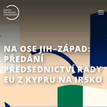
NA OSE JIH–ZÁPAD:
PŘEDÁNÍ
PŘEDSEDNICTVÍ RADY
EU Z KYPRU NA IRSKO