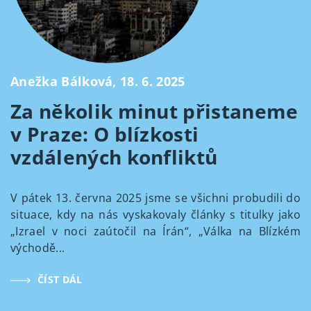
Anežka Bálková, 18. 6. 2025
Za několik minut přistaneme
v Praze: O blízkosti
vzdálených konfliktů
V pátek 13. června 2025 jsme se všichni probudili do
situace, kdy na nás vyskakovaly články s titulky jako
„Izrael v noci zaútočil na Írán“, „Válka na Blízkém
východě...
ČÍST DÁL