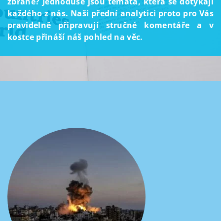
zbraně? Jednoduše jsou témata, která se dotýkají
každého z nás. Naši přední analytici proto pro Vás
pravidelně připravují stručné komentáře a v
kostce přináší náš pohled na věc.