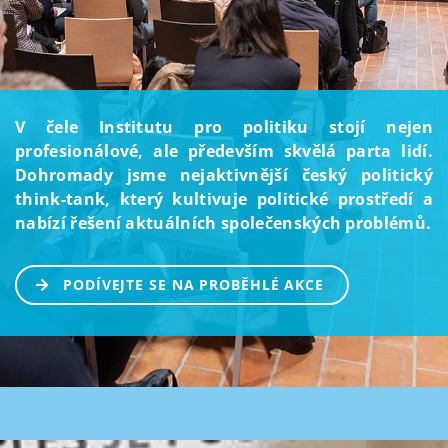
V čele Institutu pro politiku stojí nejen
profesionálové, ale především skvělá parta lidí.
Dohromady jsme nejaktivnější český politický
think-tank, který kultivuje politické prostředí a
nabízí řešení aktuálních společenských problémů.
PODÍVEJTE SE NA PROBĚHLÉ AKCE