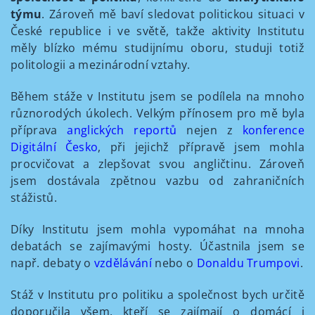
týmu
. Zároveň mě baví sledovat politickou situaci v
České republice i ve světě, takže aktivity Institutu
měly blízko mému studijnímu oboru, studuji totiž
politologii a mezinárodní vztahy.
Během stáže v Institutu jsem se podílela na mnoho
různorodých úkolech. Velkým přínosem pro mě byla
příprava
anglických reportů
nejen z
konference
Digitální Česko
, při jejichž přípravě jsem mohla
procvičovat a zlepšovat svou angličtinu. Zároveň
jsem dostávala zpětnou vazbu od zahraničních
stážistů.
Díky Institutu jsem mohla vypomáhat na mnoha
debatách se zajímavými hosty. Účastnila jsem se
např. debaty o
vzdělávání
nebo o
Donaldu Trumpovi
.
Stáž v Institutu pro politiku a společnost bych určitě
doporučila všem, kteří se zajímají o domácí i