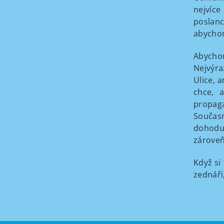
nejvíce
poslanc
abychom
Abychom
Nejvýra
Ulice, 
chce, 
propaga
Současn
dohodu,
zároveň
Když si 
zednáři,