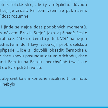
oti katolické víře, ale ty z nějakého důvodu
tějí je zrušit. Při tom všem se pak návrh,
ví dost rozumně.
, i jinde se najde dost podobných momentů.
s názvem Brexit. Stejně jako v případě české
rál na začátku, o čem to je teď. Většina už jen
ednictvím do hlavy vtloukají probruselskou
ípadě Ulice si dovolili obsadit černocha!).
 taky chce znovu posunout datum odchodu, chce
ci Brexitu na Brexitu neochvějně trvají, ale
t do Evropských voleb.
, aby svět kolem konečně začali řídit ilumináti,
si nebylo.