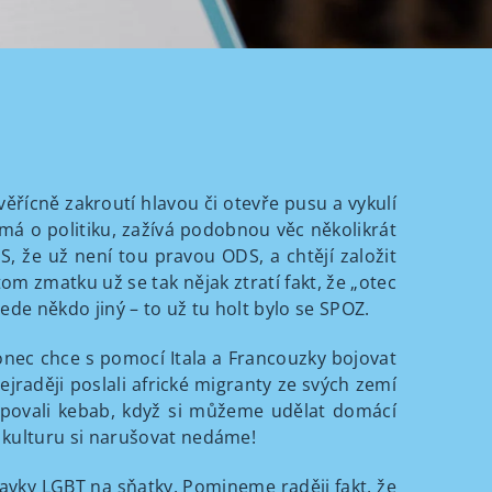
ěřícně zakroutí hlavou či otevře pusu a vykulí
ímá o politiku, zažívá podobnou věc několikrát
DS, že už není tou pravou ODS, a chtějí založit
om zmatku už se tak nějak ztratí fakt, že „otec
vede někdo jiný – to už tu holt bylo se SPOZ.
onec chce s pomocí Itala a Francouzky bojovat
ejraději poslali africké migranty ze svých zemí
kupovali kebab, když si můžeme udělat domácí
 kulturu si narušovat nedáme!
davky LGBT na sňatky. Pomineme raději fakt, že