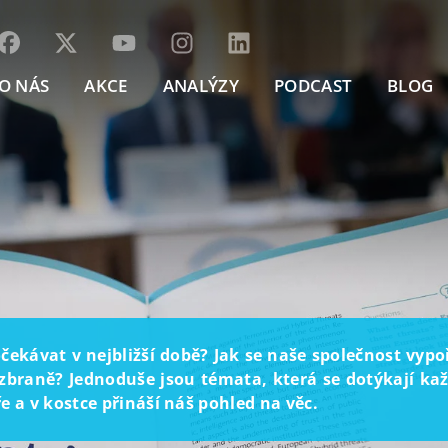
O NÁS
AKCE
ANALÝZY
PODCAST
BLOG
ekávat v nejbližší době? Jak se naše společnost vyp
braně? Jednoduše jsou témata, která se dotýkají každ
 a v kostce přináší náš pohled na věc.