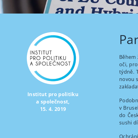
Pa
Během ž
oči, pr
týdně. 
novou s
zakladat
Institut pro politiku
Podobně
a společnost
,
v Bruse
15. 4. 2019
do Česk
sushi d
Ochrání