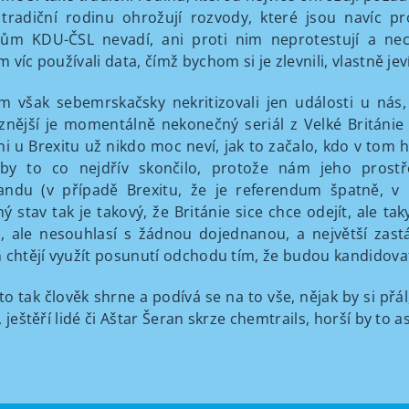
 tradiční rodinu ohrožují rozvody, které jsou navíc pr
ům KDU-ČSL nevadí, ani proti nim neprotestují a nech
 víc používali data, čímž bychom si je zlevnili, vlastně je
 však sebemrskačsky nekritizovali jen události u nás
znější je momentálně nekonečný seriál z Velké Británie 
ani u Brexitu už nikdo moc neví, jak to začalo, kdo v tom h
aby to co nejdřív skončilo, protože nám jeho prostř
ndu (v případě Brexitu, že je referendum špatně, v př
ý stav tak je takový, že Británie sice chce odejít, ale
 ale nesouhlasí s žádnou dojednanou, a největší zastán
 chtějí využít posunutí odchodu tím, že budou kandidova
to tak člověk shrne a podívá se na to vše, nějak by si přál
 ještěří lidé či Aštar Šeran skrze chemtrails, horší by to a