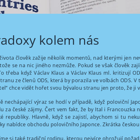
radoxy kolem nás
ivota člověk zažije několik momentů, nad kterými jen nev
otože se na nic jiného nezmůže. Pokud se však člověk zaj
To třeba když Václav Klaus a Václav Klaus ml. kritizují O
tranu ze členů ODS, která by porazila ve volbách ODS. V t
el“ chce vidět hořet svou bývalou stranu jen proto, že ji 
 nechápající výraz se hodí v případě, když poloviční Jap
lu za české zájmy. Čert vem fakt, že by Ital i Francouzka n
é republiky. Hlavně, když se zajistí, abychom si tu ne
íky nabídce obchodu polovičního Japonce. Zkrátka českou
me si také tradiční rodinu, kterou nejvíce ohrožují poža