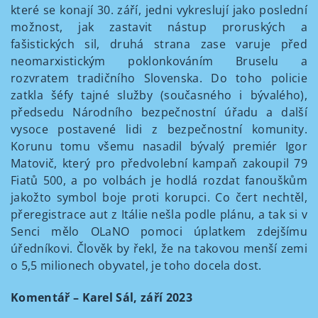
které se konají 30. září, jedni vykreslují jako poslední
možnost, jak zastavit nástup proruských a
fašistických sil, druhá strana zase varuje před
neomarxistickým poklonkováním Bruselu a
rozvratem tradičního Slovenska. Do toho policie
zatkla šéfy tajné služby (současného i bývalého),
předsedu Národního bezpečnostní úřadu a další
vysoce postavené lidi z bezpečnostní komunity.
Korunu tomu všemu nasadil bývalý premiér Igor
Matovič, který pro předvolební kampaň zakoupil 79
Fiatů 500, a po volbách je hodlá rozdat fanouškům
jakožto symbol boje proti korupci. Co čert nechtěl,
přeregistrace aut z Itálie nešla podle plánu, a tak si v
Senci mělo OLaNO pomoci úplatkem zdejšímu
úředníkovi. Člověk by řekl, že na takovou menší zemi
o 5,5 milionech obyvatel, je toho docela dost.
Komentář – Karel Sál, září 2023