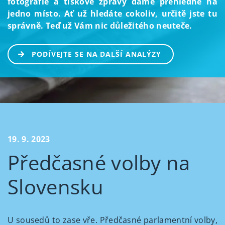
fotografie a tiskové zprávy dáme přehledně na
jedno místo. Ať už hledáte cokoliv, určitě jste tu
správně. Teď už Vám nic důležitého neuteče.
PODÍVEJTE SE NA DALŠÍ ANALÝZY
19. 9. 2023
Předčasné volby na
Slovensku
U sousedů to zase vře. Předčasné parlamentní volby,