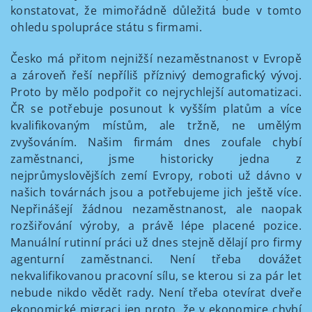
konstatovat, že mimořádně důležitá bude v tomto
ohledu spolupráce státu s firmami.
Česko má přitom nejnižší nezaměstnanost v Evropě
a zároveň řeší nepříliš příznivý demografický vývoj.
Proto by mělo podpořit co nejrychlejší automatizaci.
ČR se potřebuje posunout k vyšším platům a více
kvalifikovaným místům, ale tržně, ne umělým
zvyšováním. Našim firmám dnes zoufale chybí
zaměstnanci, jsme historicky jedna z
nejprůmyslovějších zemí Evropy, roboti už dávno v
našich továrnách jsou a potřebujeme jich ještě více.
Nepřinášejí žádnou nezaměstnanost, ale naopak
rozšiřování výroby, a právě lépe placené pozice.
Manuální rutinní práci už dnes stejně dělají pro firmy
agenturní zaměstnanci. Není třeba dovážet
nekvalifikovanou pracovní sílu, se kterou si za pár let
nebude nikdo vědět rady. Není třeba otevírat dveře
ekonomické migraci jen proto, že v ekonomice chybí