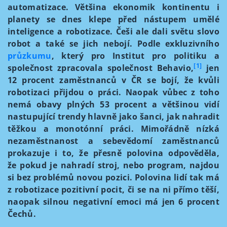
automatizace. Většina ekonomik kontinentu i
planety se dnes klepe před nástupem umělé
inteligence a robotizace. Češi ale dali světu slovo
robot a také se jich nebojí. Podle exkluzivního
průzkumu
, který pro Institut pro politiku a
[1]
společnost zpracovala společnost Behavio,
jen
12 procent zaměstnanců v ČR se bojí, že kvůli
robotizaci přijdou o práci. Naopak vůbec z toho
nemá obavy plných 53 procent a většinou vidí
nastupující trendy hlavně jako šanci, jak nahradit
těžkou a monotónní práci. Mimořádně nízká
nezaměstnanost a sebevědomí zaměstnanců
prokazuje i to, že přesně polovina odpověděla,
že pokud je nahradí stroj, nebo program, najdou
si bez problémů novou pozici. Polovina lidí tak má
z robotizace pozitivní pocit, či se na ni přímo těší,
naopak silnou negativní emoci má jen 6 procent
Čechů.