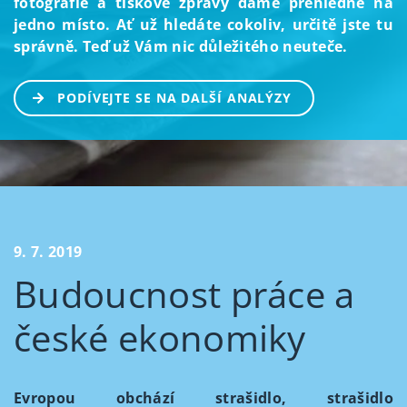
fotografie a tiskové zprávy dáme přehledně na
jedno místo. Ať už hledáte cokoliv, určitě jste tu
správně. Teď už Vám nic důležitého neuteče.
PODÍVEJTE SE NA DALŠÍ ANALÝZY
9. 7. 2019
Budoucnost práce a
české ekonomiky
Evropou obchází strašidlo, strašidlo